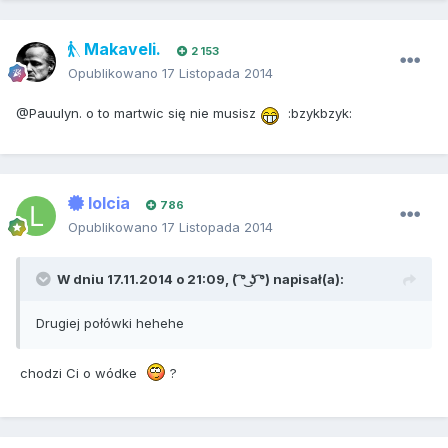
Makaveli.
2 153
Opublikowano
17 Listopada 2014
@Pauulyn. o to martwic się nie musisz
:bzykbzyk:
lolcia
786
Opublikowano
17 Listopada 2014
W dniu 17.11.2014 o 21:09, ( ͡° ͜ʖ ͡°) napisał(a):
Drugiej połówki hehehe
chodzi Ci o wódke
?