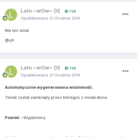
Lato ~wOw~ [t]
729
Opublikowano
21 Grudnia 2014
Nie ten dział.
@UP
Lato ~wOw~ [t]
729
Opublikowano
21 Grudnia 2014
Automatycznie wygenerowana wiadomość.
Temat został zamknięty przez któregoś z moderatora.
Powód:
~Wyjaśniony