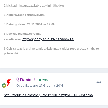
2.Nick admina/gracza który zawinił: Shadow
3.Admin/Gracz : ZjranyZbychu
4.Data i godzina: 21.12.2014 ok 19:00
5.Dowody (demko/screeny/
http://speedy.sh/hRq7t/shadow.rar
świadkowie):
6.Opis sytuacji: gral na aimie z dwie mapy wiekszosc graczy chyba to
potwierdzi
Daniel.!
795
Opublikowano
21 Grudnia 2014
http://forum.cs-classic.pl/forum/110-nszg%C5%82oszenia/