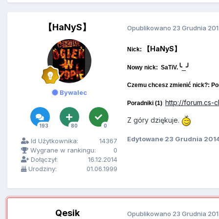
【HaNyS】
Opublikowano
23 Grudnia 20
【HaNyS】
Nick:
╰_╯
Nowy nick: SaTiV.
Czemu chcesz zmienić nick?: Poni
Bywalec
http://forum.cs
Poradniki (1)
:
Z góry dziękuje.
193
80
0
Edytowane
23 Grudnia 201
Id Użytkownika:
14367
Wygrane w rankingu:
0
Dołączył:
16.12.2014
Urodziny:
01.06.1999
Qesik
Opublikowano
23 Grudnia 20