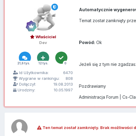
Automatycznie wygenero
Temat został zamknięty prz
Właściciel
Powód:
Ok
Dev
21,6 tys.
12 tys.
0
Jeżeli się z tym nie zgadzas
Id Użytkownika:
6470
Wygrane w rankingu:
808
Dołączył:
19.08.2013
Pozdrawiamy
Urodziny:
10.05.1997
Administracja Forum | Cs-Cl
Ten temat został zamknięty. Brak możliwości 