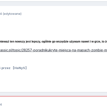
14
(edytowane)
eważ ten nowszy jest lepszy, ogólnie go wszędzie używam nawet i w grze, to żeb
-classic.pl/topic/28257-poradnikukryte-miejsca-na-mapach-zombie-
4
przez 【HaNyS】
14