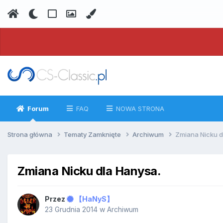
Forum
FAQ
NOWA STRONA
Strona główna
Tematy Zamknięte
Archiwum
Zmiana Nicku d
Zmiana Nicku dla Hanysa.
Przez
【HaNyS】
23 Grudnia 2014
w
Archiwum