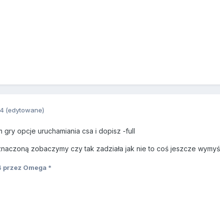
14
(edytowane)
gry opcje uruchamiania csa i dopisz -full
dznaczoną zobaczymy czy tak zadziała jak nie to coś jeszcze wymy
4
przez Omega *