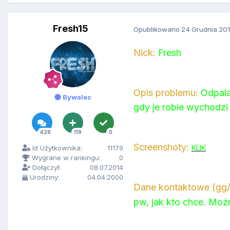
Fresh15
Opublikowano
24 Grudnia 20
Nick:
Fresh
Opis problemu:
Odpala
Bywalec
gdy je robie wychodzi t
428
119
0
Screenshoty:
KLIK
Id Użytkownika:
11179
Wygrane w rankingu:
0
Dołączył:
08.07.2014
Urodziny:
04.04.2000
Dane kontaktowe (gg/
pw, jak kto chce. Moż