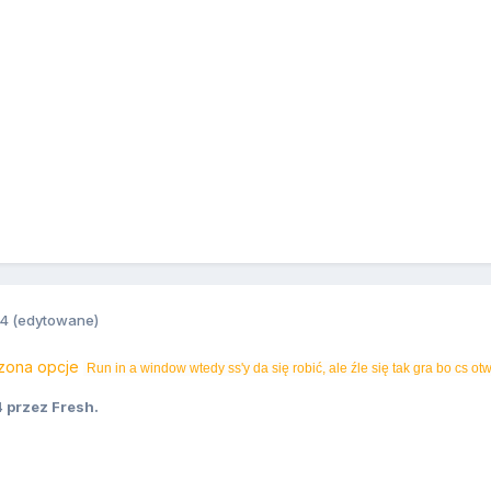
14
(edytowane)
czona opcje
Run in a window wtedy ss'y da się robić, ale źle się tak gra bo cs otw
4
przez Fresh.