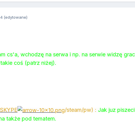
14
(edytowane)
m cs'a, wchodzę na serwa i np. na serwie widzę gracz
akie coś (patrz niżej).
SKYPE
/steam/pw) :
Jak juz piszec
na także pod tematem.