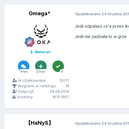
Omega*
Opublikowano
24 Grudnia 20
Jeśli odpalasz cs'a przez ik
Jeśli nie zadziała to w g
Weteran
4 tys.
2,1 tys.
0
Id Użytkownika:
12071
Wygrane w rankingu:
18
Dołączył:
08.08.2014
Urodziny:
18.10.1997
【HaNyS】
Opublikowano
24 Grudnia 20