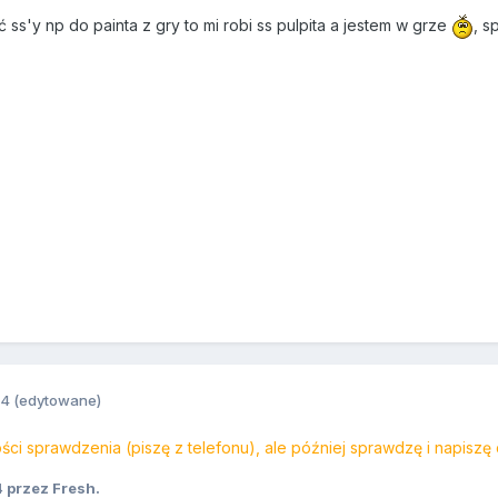
ć ss'y np do painta z gry to mi robi ss pulpita a jestem w grze
, s
14
(edytowane)
ści sprawdzenia (piszę z telefonu), ale później sprawdzę i napiszę 
4
przez Fresh.