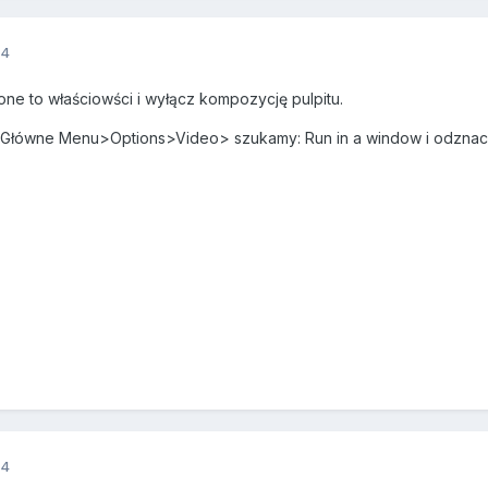
14
one to właściowści i wyłącz kompozycję pulpitu.
rze Główne Menu>Options>Video> szukamy: Run in a window i odzn
14