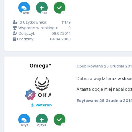
428
119
0
Id Użytkownika:
11179
Wygrane w rankingu:
0
Dołączył:
08.07.2014
Urodziny:
04.04.2000
Omega*
Opublikowano
25 Grudnia 20
Dobra a wejdz teraz w steam 
A tamta opcje miej nadal o
Edytowane
25 Grudnia 201
Weteran
4 tys.
2,1 tys.
0