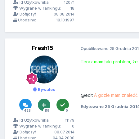
Id Użytkownika:
12071
Wygrane w rankingu:
18
Dołączył:
08.08.2014
Urodziny:
18.10.1997
Fresh15
Opublikowano
25 Grudnia 20
Teraz mam taki problem, że g
Bywalec
@edit
A gdzie mam znaleźć 
Edytowane
25 Grudnia 201
428
119
0
Id Użytkownika:
11179
Wygrane w rankingu:
0
Dołączył:
08.07.2014
Urodziny:
04.04.2000