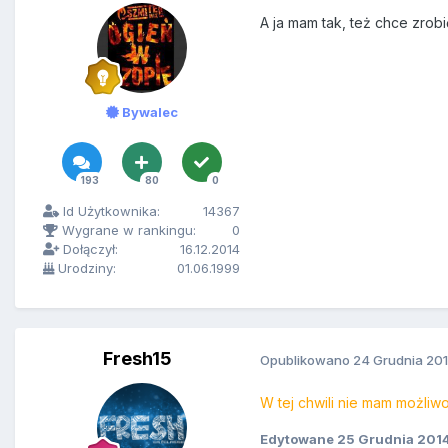
A ja mam tak, też chce zrobi
Bywalec
193
80
0
Id Użytkownika:
14367
Wygrane w rankingu:
0
Dołączył:
16.12.2014
Urodziny:
01.06.1999
Fresh15
Opublikowano
24 Grudnia 20
W tej chwili nie mam możliwo
Edytowane
25 Grudnia 201