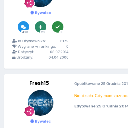
Bywalec
428
119
0
Id Użytkownika:
11179
Wygrane w rankingu:
0
Dołączył:
08.07.2014
Urodziny:
04.04.2000
Fresh15
Opublikowano
25 Grudnia 20
Nie działa. Gdy mam zazna
Edytowane
25 Grudnia 201
Bywalec