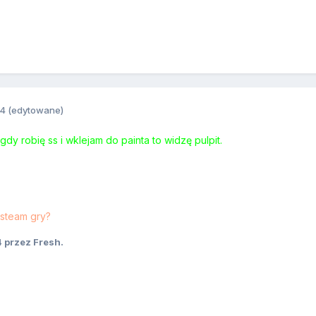
14
(edytowane)
dy robię ss i wklejam do painta to widzę pulpit.
steam gry?
4
przez Fresh.