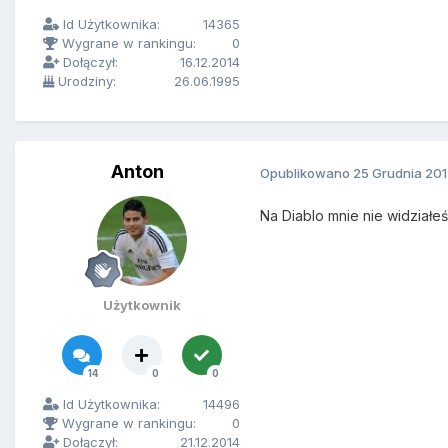
Id Użytkownika:
14365
Wygrane w rankingu:
0
Dołączył:
16.12.2014
Urodziny:
26.06.1995
Anton
Opublikowano
25 Grudnia 20
Na Diablo mnie nie widziałe
Użytkownik
14
0
0
Id Użytkownika:
14496
Wygrane w rankingu:
0
Dołączył:
21.12.2014