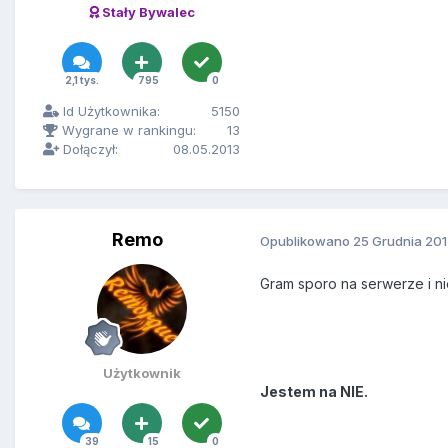
Stały Bywalec
2,1 tys.
795
0
Id Użytkownika:
5150
Wygrane w rankingu:
13
Dołączył:
08.05.2013
Remo
Opublikowano
25 Grudnia 20
Gram sporo na serwerze i ni
Użytkownik
Jestem na NIE.
39
15
0