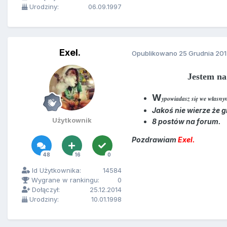
Urodziny:
06.09.1997
Exel.
Opublikowano
25 Grudnia 20
Jestem na Ni
W
ypowiadasz się we własn
Jakoś nie wierze że g
Użytkownik
8 postów na forum.
Pozdrawiam
Exel.
48
16
0
Id Użytkownika:
14584
Wygrane w rankingu:
0
Dołączył:
25.12.2014
Urodziny:
10.01.1998