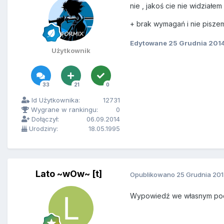
nie , jakoś cie nie widziałem
+ brak wymagań i nie pisz
Edytowane
25 Grudnia 201
Użytkownik
33
21
0
Id Użytkownika:
12731
Wygrane w rankingu:
0
Dołączył:
06.09.2014
Urodziny:
18.05.1995
Lato ~wOw~ [t]
Opublikowano
25 Grudnia 20
Wypowiedź we własnym poda