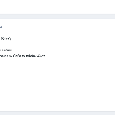
14
e:)
ym podaniu
rałeś w Cs'a w wieku 4 lat..