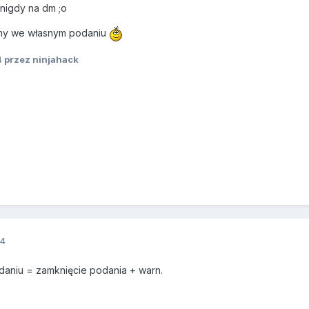
 nigdy na dm ;o
emy we własnym podaniu
4
przez ninjahack
14
niu = zamknięcie podania + warn.