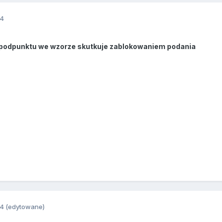
14
 podpunktu we wzorze skutkuje zablokowaniem podania
14
(edytowane)