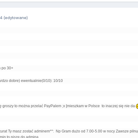
14
(edytowane)
h po 30+
rdzo dobre) ewentualnie(0/10): 10/10
rę groszy to można przelać PayPalem ;x [mieszkam w Polsce to inaczej się nie da
kurat Ty masz zostać adminem**: Np Gram dużo od 7.00-5.00 w nocy Zawsze pilnuj
lamin to pisze do admina