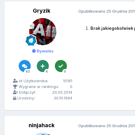
Gryzik
Opublikowano
25 Grudnia 20
Brak jakiegokolwiek
Bywalec
93
6
0
Id Użytkownika:
10181
Wygrane w rankingu:
0
Dołączył:
20.05.2014
Urodziny:
30.10.1994
ninjahack
Opublikowano
25 Grudnia 20