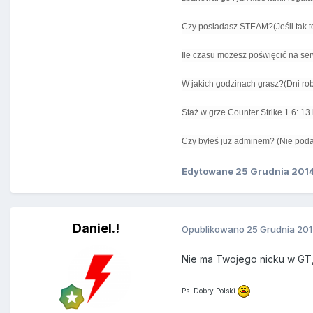
Czy posiadasz STEAM?(Jeśli tak t
Ile czasu możesz poświęcić na se
W jakich godzinach grasz?(Dni ro
Staż w grze Counter Strike 1.6: 13 
Czy byłeś już adminem? (Nie poda
Edytowane
25 Grudnia 201
Daniel.!
Opublikowano
25 Grudnia 20
Nie ma Twojego nicku w GT, 
Ps. Dobry Polski