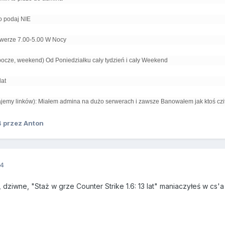
o podaj NIE
rwerze 7.00-5.00 W Nocy
bocze, weekend) Od Poniedziałku cały tydzień i cały Weekend
lat
jemy linków): Miałem admina na dużo serwerach i zawsze Banowałem jak ktoś cz
4
przez Anton
14
dziwne, "Staż w grze Counter Strike 1.6: 13 lat" maniaczyłeś w cs'a