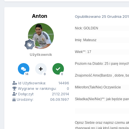
Anton
Opublikowano
25 Grudnia 20
Nick: GOLDEN
Imię: Mateusz
Wiek**: 17
Użytkownik
Poziom na Diablo: 25 i parę innyc
14
0
0
Znajomość Amx(Bardzo , dobre, ba
Id Użytkownika:
14496
Mikrofon(Tak/Nie) Oczywiście
Wygrane w rankingu:
0
Dołączył:
21.12.2014
Urodziny:
06.09.1997
Składka(Nie/Nie)**: jak będzie pa
Opisz Siebie oraz napisz czemu a
zbanował go i jak ktoś lamii regu