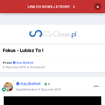
×
LINK DO NOWEJ STRONY
Fokus - Lubisz To !
Przez
KaLiBeReK
9 Stycznia 2013
w
Archiwum
KaLiBeReK
4
Opublikowano
9 Stycznia 2013