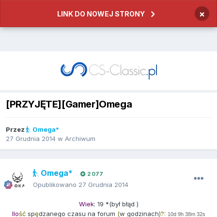
×
LINK DO NOWEJ STRONY
[PRZYJĘTE][Gamer]Omega
Przez
Omega*
27 Grudnia 2014
w
Archiwum
Omega*
2 077
Opublikowano
27 Grudnia 2014
Wiek
: 19 *(był błąd )
Ilo
ść
sp
ę
dzanego czasu na forum
(
w godzinach
)?:
10d 9h 38m 32s