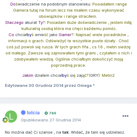
Do
ś
wiadczenie na podobnym stanowisku
: Posiadałem range
Gamera tutaj na forum lecz nie miałem czasu wykonywać
obowiązków i range straciłem.
Dlaczego
akurat
Ty
?: Posiadam duże doświadczenie , jestem miłą
kulturalną osobą która ma chęci każdemu pomóc.
Co
chcia
ł
by
ś
wnie
ść
jako
Gamer
?: Napisać wiele poradników ,
informacji o grach. Odświeżyć te wszystkie puste działy . Choć
coś już powoli się rusza. W tych grach fifa , cs 1.6 , metin siedzę
od małego. Zawsze się zajmowałem tymi grami , czytałem o nich i
zdobywałem wiedzę. Ogólnie chciałbym dokończyć moją
poprzednią prace.
Jakim
dzia
ł
em chcia
ł
by
ś
si
ę
zaj
ąć?(
GRY
): Metin2
Edytowane
30 Grudnia 2014
przez Omega *
lolcia
786
Opublikowano
27 Grudnia 2014
No można dać Ci szanse , na
tak
. Widać, że tam się udzielasz.