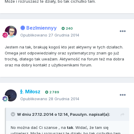
Może i rozruszasz te działy, bo tak cichutko tam.
BezImiennyy
240
Opublikowano
27 Grudnia 2014
Jestem na tak, brakuję kogoś kto jest aktywny w tych działach.
Omega jest odpowiedzialny oraz systematyczny znam go już
trochę, dlatego tak uważam. Aktywność na forum też ma dobra
oraz ma dobry kontakt z użytkownikami forum.
Miłosz
2 789
Opublikowano
28 Grudnia 2014
W dniu 27.12.2014 o 12:14, Pauulyn. napisał(a):
No można dać Ci szanse , na
tak
. Widać, że tam się
udzielasz. Może i rozruszasz te działy, bo tak cichutko tam.