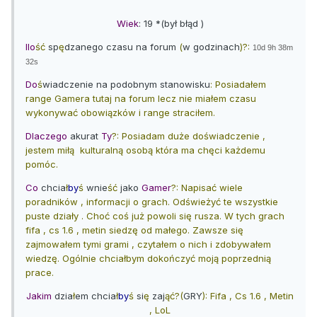
Wiek
: 19 *(był błąd )
Ilo
ść
sp
ę
dzanego czasu na forum
(
w godzinach
)?:
10d 9h 38m
32s
Do
ś
wiadczenie na podobnym stanowisku
: Posiadałem
range Gamera tutaj na forum lecz nie miałem czasu
wykonywać obowiązków i range straciłem.
Dlaczego
akurat
Ty
?: Posiadam duże doświadczenie ,
jestem miłą kulturalną osobą która ma chęci każdemu
pomóc.
Co
chcia
ł
by
ś
wnie
ść
jako
Gamer
?: Napisać wiele
poradników , informacji o grach. Odświeżyć te wszystkie
puste działy . Choć coś już powoli się rusza. W tych grach
fifa , cs 1.6 , metin siedzę od małego. Zawsze się
zajmowałem tymi grami , czytałem o nich i zdobywałem
wiedzę. Ogólnie chciałbym dokończyć moją poprzednią
prace.
Jakim
dzia
ł
em chcia
ł
by
ś
si
ę
zaj
ąć?(
GRY
): Fifa , Cs 1.6 , Metin
, LoL