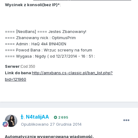
Wycinek z konsoli(bez IP)*
:
==== [NeoBans] ==== Jestes Zbanowany!
==== Zbanowany nick : OptimusPrim
==== Admin : HaQ 4k4 B!Nl4DEN
==== Powod Bana : Wrzuc screeny na forum
==== Wygasa : Nigdy ( od 12/27/2014 - 16 : 51 :
Serwer
:Cod 350
Link do bana
http://amxbans.cs-classic.pl/ban_list.php?
:
bid=121960
N4talijAA
2 695
Opublikowano
27 Grudnia 2014
Automatycznie wygenerowana wiadomość.