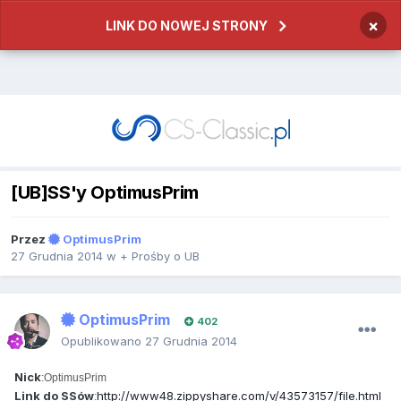
×
LINK DO NOWEJ STRONY
[UB]SS'y OptimusPrim
Przez
OptimusPrim
27 Grudnia 2014
w
+ Prośby o UB
OptimusPrim
402
Opublikowano
27 Grudnia 2014
Nick
:OptimusPrim
Link do SSów
http://www48.zippyshare.com/v/43573157/file.html
: