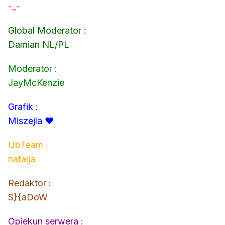
-_-
Global Moderator :
Damian NL/PL
Moderator :
JayMcKenzie
Grafik :
Miszejla ♥
UbTeam :
natalja
Redaktor :
S}{aDoW
Opiekun serwera :