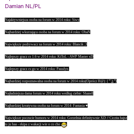
Damian NL/PL
Najaktywniejsza osoba na forum w 2014 roku: Siwy
Najbardziej wkurzająca osoba na forum w 2014 roku: ObaN
Największy podrywacz na forum w 2014 roku: Blancik ;3
Najlepszy gracz cs 1.6 w 2014 roku: KiToL - AWP Master xD
Najlepszy gracz cs:go w 2014 roku: Pauulyn.
Najbardziej rozpoznawalna osoba na forum w 2014 roku(Oprócz H@):
( ͡° ͜ʖ ͡°)
Najładniejsza dama forum w 2014 roku według ciebie: Shanell
Najbardziej kreatywna osoba na forum w 2014: Fantasia ♥
Największe poczucie humoru w 2014 roku: Gorzelnia definitywnie XD // Ciczita hajsz
tu ju haa - ekipa z wakacji wie o co cho