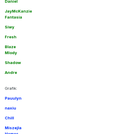
Daniel
JayMcKanzie
Fantasia
Siwy
Fresh
Blaze
Mlody
Shadow
Andre
Grafik:
Pauulyn
naxiu
Chill
Miszejla
Hames