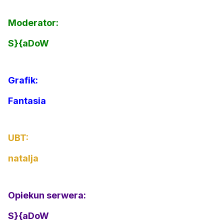
Moderator:
S}{aDoW
Grafik:
Fantasia
UBT:
natalja
Opiekun serwera:
S}{aDoW