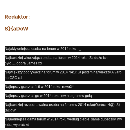
Redaktor:
S}{aDoW
Najaktywniejsza osoba na forum w 2014 roku: -_-
Najbardziej wkurzająca osoba na forum w 2014 roku: Za dużo ich
było......dobra James xd
Największy podrywacz na forum w 2014 roku: Ja jestem największy Alvaro
na CSC xd
Najlepszy gracz cs 1.6 w 2014 roku: rewoX*
Najlepszy gracz cs:go w 2014 roku: nw nie gram w gołą
Najbardziej rozpoznawalna osoba na forum w 2014 roku(Oprócz H@): S}
{aDoW
Najładniejsza dama forum w 2014 roku według ciebie: same dupeczky, nw
którą wybrać xd