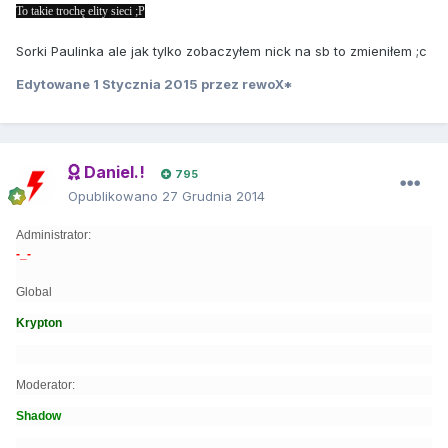
To takie trochę elity sieci ;P
Sorki Paulinka ale jak tylko zobaczyłem nick na sb to zmieniłem ;c
Edytowane
1 Stycznia 2015
przez rewoX*
Daniel.!
795
Opublikowano
27 Grudnia 2014
Administrator:
-_-
Global
Krypton
Moderator:
Shadow