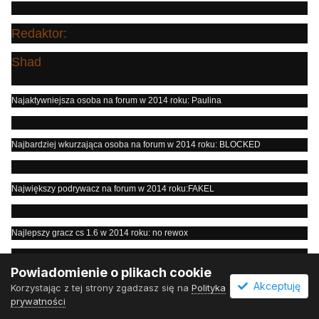
Redaktor:
Shad
Najaktywniejsza osoba na forum w 2014 roku: Paulina
Najbardziej wkurzająca osoba na forum w 2014 roku: BLOCKED
Największy podrywacz na forum w 2014 roku:FAKEL
Najlepszy gracz cs 1.6 w 2014 roku: no rewox
Powiadomienie o plikach cookie
Najlepszy gracz cs:go w 2014 roku: nie znam ;c
Akceptuję
Korzystając z tej strony zgadzasz się na
Polityka
prywatności