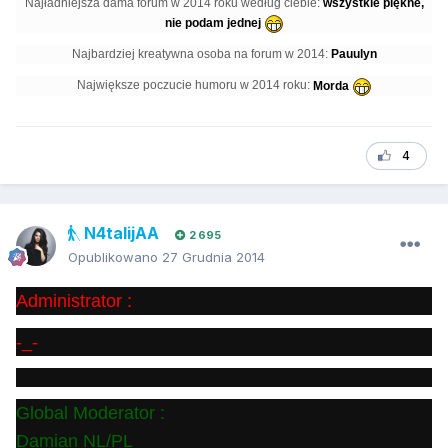
Najładniejsza dama forum w 2014 roku według ciebie:
wszystkie piękne,
nie podam jednej
Najbardziej kreatywna osoba na forum w 2014:
Pauulyn
Największe poczucie humoru w 2014 roku:
Morda
4
N4talijAA
2 695
Opublikowano
27 Grudnia 2014
Administrator :
-_-
Global Moderator :
Damian NL/PL