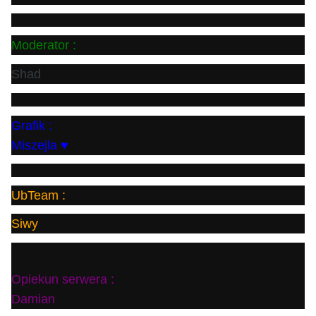
Moderator :
Shad
Grafik :
Miszejla ♥
UbTeam :
Siwy
Opiekun serwera :
Damian