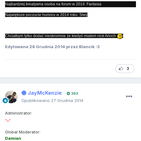
Najbardziej kreatywna osoba na forum w 2014: Fantasia
Największe poczucie humoru w 2014 roku: Siwy
Chciałbym tylko dodać nieskromnie że kiedyś miałem nick Arioch
Edytowane
28 Grudnia 2014
przez Blancik :3
3
JayMcKenzie
393
Opublikowano
27 Grudnia 2014
Administrator:
-_-
Global Moderator:
Damian