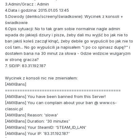
3.Admin/Gracz : Admin
4.Data i godzina: 2015.01.05 13:45
5.Dowody (demko/screeny/świadkowie): Wycinek z konsoli +
świadkowie
6.Opis sytuacji: No to tak gram sobie normalnie nagle admin
wpada do jakiejś dziury i pisze, żeby dali mu wyjść bo jak nie to
ban jakiś koleś zaczął klnąć, żeby debile go wypuścili bo jak nie to
coś tam... No go wypuścili ja napisałem "i po co spinasz dupę?" i
dostałem bana na 30 minut za słowa - Gdzie widzicie wulgaryzm
w stronę gracza?
7. SID/IP: 83.31.192.187
Wycinek z konsoli nic nie zmieniałem:
[AMXBans]
===============================================
[AMXBans] You have been banned from this Server!
[AMXBans] You can complain about your ban @ www.cs-
classic.pl
[AMXBans] Reason: 'slowa'
[AMXBans] Duration: '30 minutes'
[AMXBans] Your SteamID: 'STEAM_ID_LAN'
[AMXBans] Your IP: '83.31.192.187'