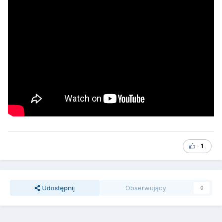
1
Udostępnij
Obserwujący
0