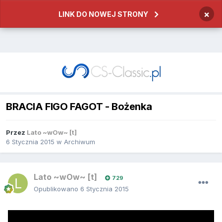
×
LINK DO NOWEJ STRONY
BRACIA FIGO FAGOT - Bożenka
Przez
Lato ~wOw~ [t]
6 Stycznia 2015
w
Archiwum
Lato ~wOw~ [t]
729
Opublikowano
6 Stycznia 2015