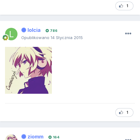
1
lolcia
786
Opublikowano
14 Stycznia 2015
1
ziomm
164