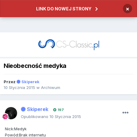
×
LINK DO NOWEJ STRONY
Nieobecność medyka
Przez
Skiperek
10 Stycznia 2015
w
Archiwum
Skiperek
197
Opublikowano
10 Stycznia 2015
Nick:Medyk
Powód:Brak internetu