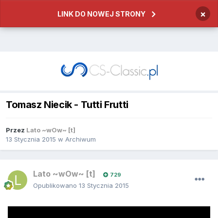
×
LINK DO NOWEJ STRONY
Tomasz Niecik - Tutti Frutti
Przez
Lato ~wOw~ [t]
13 Stycznia 2015
w
Archiwum
Lato ~wOw~ [t]
729
Opublikowano
13 Stycznia 2015