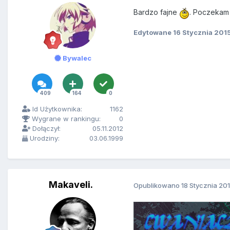
Bardzo fajne
. Poczekam 
Edytowane
16 Stycznia 201
Bywalec
409
164
0
Id Użytkownika:
1162
Wygrane w rankingu:
0
Dołączył:
05.11.2012
Urodziny:
03.06.1999
Makaveli.
Opublikowano
18 Stycznia 20