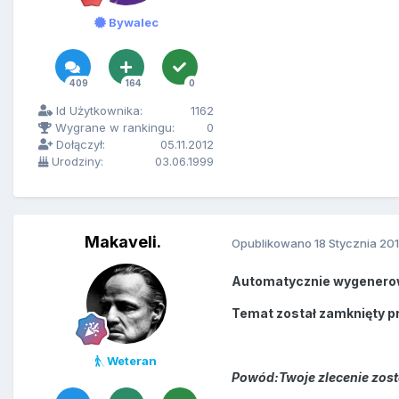
Bywalec
409
164
0
Id Użytkownika:
1162
Wygrane w rankingu:
0
Dołączył:
05.11.2012
Urodziny:
03.06.1999
Makaveli.
Opublikowano
18 Stycznia 20
Automatycznie wygenero
Temat został zamknięty p
Weteran
Powód:Twoje zlecenie zos