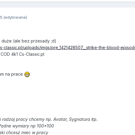
15
(edytowane)
duże (ale bez przesady ;d)
.cs-classic.pl/uploads/imgs/pre_1421428507__strike-the-blood-episo
COD 4k1 Cs-Classic.pl
kam na prace
i rodzaj pracy chcemy np. Avatar, Sygnatura itp.
?adne wymiary np 100x100
aki chcesz miec w pracy