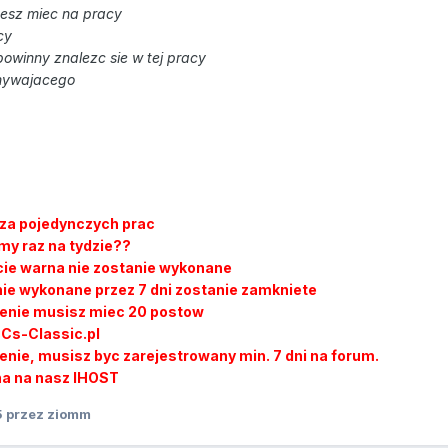
cesz miec na pracy
cy
 powinny znalezc sie w tej pracy
onywajacego
za pojedynczych prac
y raz na tydzie??
cie warna nie zostanie wykonane
anie wykonane przez 7 dni zostanie zamkniete
ecenie musisz miec 20 postow
:Cs-Classic.pl
cenie, musisz byc zarejestrowany min. 7 dni na forum.
na na nasz IHOST
5
przez ziomm