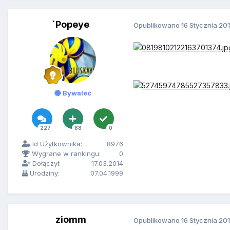
`Popeye
Opublikowano
16 Stycznia 20
Bywalec
227
88
0
Id Użytkownika:
8976
Wygrane w rankingu:
0
Dołączył:
17.03.2014
Urodziny:
07.04.1999
ziomm
Opublikowano
16 Stycznia 20