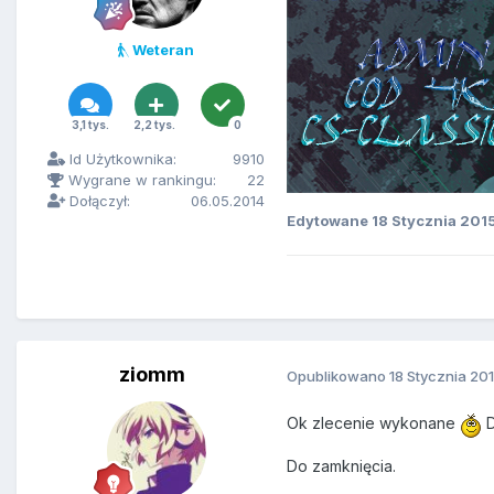
Weteran
3,1 tys.
2,2 tys.
0
Id Użytkownika:
9910
Wygrane w rankingu:
22
Dołączył:
06.05.2014
Edytowane
18 Stycznia 201
ziomm
Opublikowano
18 Stycznia 20
Ok zlecenie wykonane
D
Do zamknięcia.