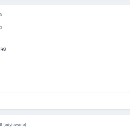
15
15
(edytowane)