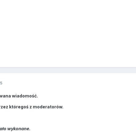
15
wana wiadomość.
rzez któregoś z moderatorów.
tało wykonane.