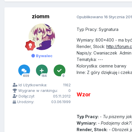
ziomm
Opublikowano
16 Stycznia 20
Typ Pracy: Sygnatura
Wymiary: 800x400 - ma być 
Render, Stock:
http://forum
Napis/y: Cwaniaczek Admin 
Bywalec
Tematyka: ---
Kolorystka: ciemne barwy
Inne: Z góry dziękuję i cze
409
164
0
Id Użytkownika:
1162
Wygrane w rankingu:
0
Wzor
Dołączył:
05.11.2012
Urodziny:
03.06.1999
Typ Pracy:
-
Tu piszemy jak
Wymiary:
- Podajemy dok?
Render, Stock:
- Obrazek j