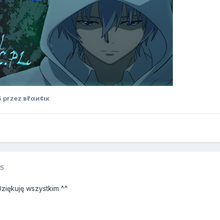
5
przez вℓαи¢ιк
15
ziękuję wszystkim ^^