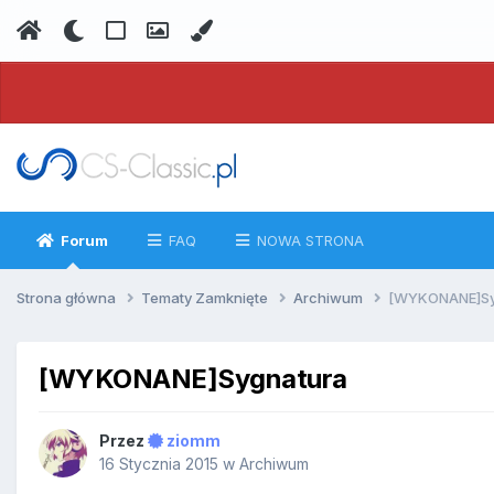
Forum
FAQ
NOWA STRONA
Strona główna
Tematy Zamknięte
Archiwum
[WYKONANE]Sy
[WYKONANE]Sygnatura
Przez
ziomm
16 Stycznia 2015
w
Archiwum