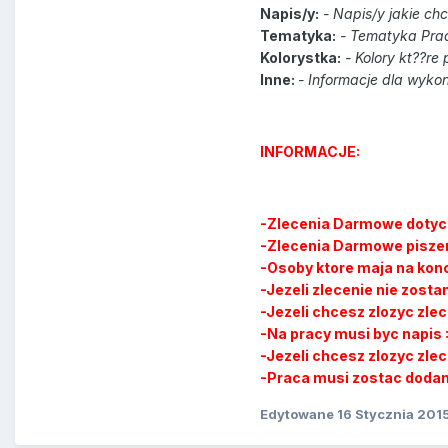
Napis/y:
- Napis/y jakie ch
Tematyka:
- Tematyka Pra
Kolorystka:
- Kolory kt??re
Inne:
- Informacje dla wyk
INFORMACJE:
-Zlecenia Darmowe dotyc
-Zlecenia Darmowe piszem
-Osoby ktore maja na kon
-Jezeli zlecenie nie zost
-Jezeli chcesz zlozyc zl
-Na pracy musi byc napis 
-Jezeli chcesz zlozyc zle
-Praca musi zostac doda
Edytowane
16 Stycznia 201