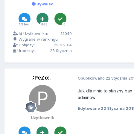
Bywalec
1,3 tys.
668
0
Id Użytkownika:
14040
Wygrane w rankingu:
4
Dołączył:
29.11.2014
Urodziny:
28 Stycznia
.:PeZo:.
Opublikowano
22 Stycznia 20
Jak dla mnie to słuszny ba
adminów
Edytowane
22 Stycznia 201
Użytkownik