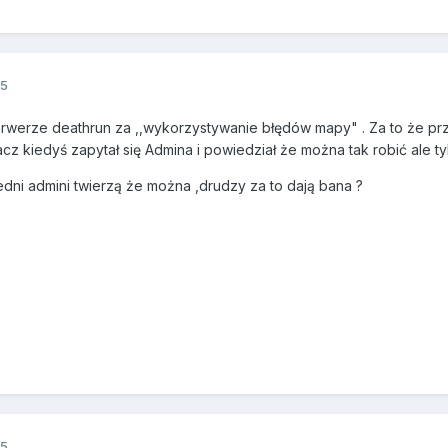
15
erwerze deathrun za ,,wykorzystywanie błędów mapy" . Za to że p
racz kiedyś zapytał się Admina i powiedział że można tak robić ale ty
dni admini twierzą że można ,drudzy za to dają bana ?
15