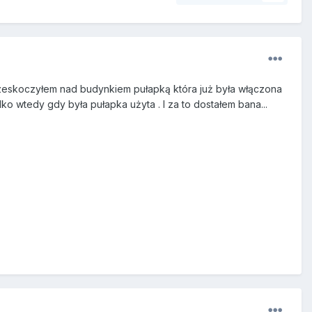
rzeskoczyłem nad budynkiem pułapką która już była włączona
lko wtedy gdy była pułapka użyta . I za to dostałem bana...