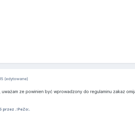
15
(edytowane)
n , uważam ze powinien być wprowadzony do regulaminu zakaz omi
5
przez .:PeZo:.