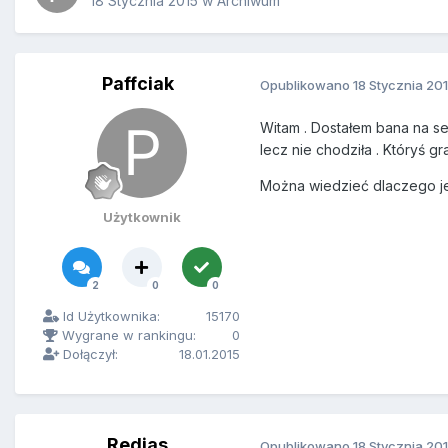
18 Stycznia 2015
w
Archiwum
Paffciak
Opublikowano
18 Stycznia 20
Witam . Dostałem bana na s
lecz nie chodziła . Któryś g
Można wiedzieć dlaczego je
Użytkownik
2
0
0
Id Użytkownika:
15170
Wygrane w rankingu:
0
Dołączył:
18.01.2015
Redias
Opublikowano
18 Stycznia 20