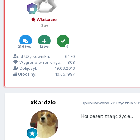
Właściciel
Dev
21,6 tys.
12 tys.
0
Id Użytkownika:
6470
Wygrane w rankingu:
808
Dołączył:
19.08.2013
Urodziny:
10.05.1997
xKardzio
Opublikowano
22 Stycznia 20
Hot desert znając życie...