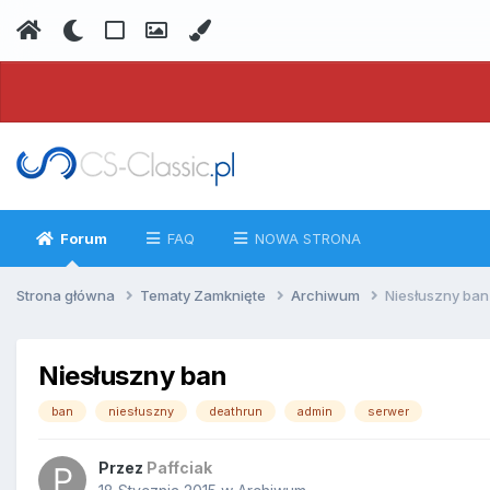
Forum
FAQ
NOWA STRONA
Strona główna
Tematy Zamknięte
Archiwum
Niesłuszny ban
Niesłuszny ban
ban
niesłuszny
deathrun
admin
serwer
Przez
Paffciak