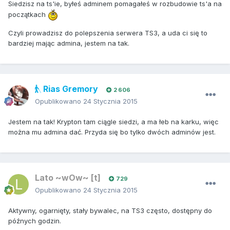
Siedzisz na ts'ie, byłeś adminem pomagałeś w rozbudowie ts'a na
początkach
Czyli prowadzisz do polepszenia serwera TS3, a uda ci się to
bardziej mając admina, jestem na tak.
Rias Gremory
2 606
Opublikowano
24 Stycznia 2015
Jestem na tak! Krypton tam ciągle siedzi, a ma łeb na karku, więc
można mu admina dać. Przyda się bo tylko dwóch adminów jest.
Lato ~wOw~ [t]
729
Opublikowano
24 Stycznia 2015
Aktywny, ogarnięty, stały bywalec, na TS3 często, dostępny do
późnych godzin.