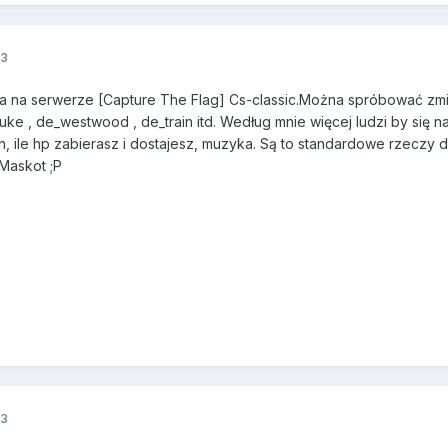
13
 na serwerze [Capture The Flag] Cs-classic.Można spróbować zmie
uke , de_westwood , de_train itd. Według mnie więcej ludzi by się n
on, ile hp zabierasz i dostajesz, muzyka. Są to standardowe rzeczy
Maskot ;P
13