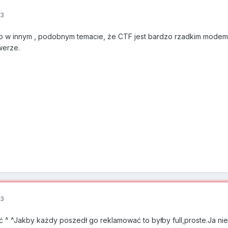
13
 w innym , podobnym temacie, że CTF jest bardzo rzadkim modem i g
werze.
13
^ ^Jakby każdy poszedł go reklamować to byłby full,proste.Ja nie b