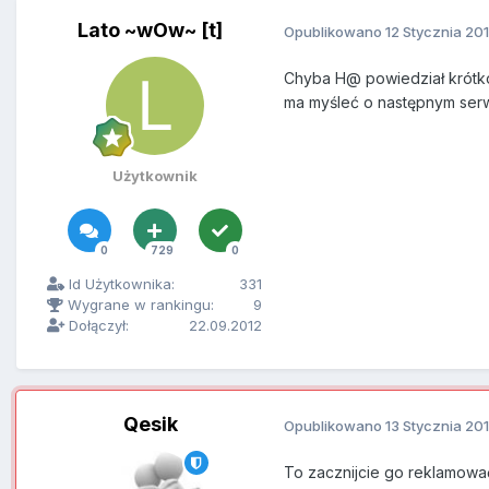
Lato ~wOw~ [t]
Opublikowano
12 Stycznia 20
Chyba H@ powiedział krótko
ma myśleć o następnym ser
Użytkownik
0
729
0
Id Użytkownika:
331
Wygrane w rankingu:
9
Dołączył:
22.09.2012
Qesik
Opublikowano
13 Stycznia 20
To zacznijcie go reklamować 