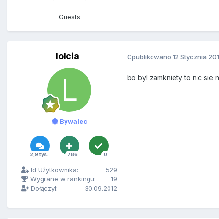
Guests
lolcia
Opublikowano
12 Stycznia 20
bo byl zamkniety to nic sie 
Bywalec
2,9 tys.
786
0
Id Użytkownika:
529
Wygrane w rankingu:
19
Dołączył:
30.09.2012