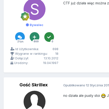
CTF już działa więc można
Bywalec
2 tys.
869
0
Id Użytkownika:
698
Wygrane w rankingu:
18
Dołączył:
13.10.2012
Urodziny:
19.04.1997
Gość Skrillex
Opublikowano
12 Stycznia 20
no działa ale pusty stoi
J