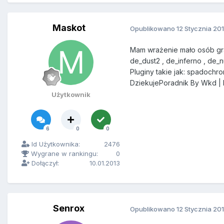
Maskot
Opublikowano
12 Stycznia 20
Mam wrażenie mało osób gra
de_dust2 , de_inferno , de_n
Pluginy takie jak: spadochr
DziekujePoradnik By Wkd | 
Użytkownik
6
0
0
Id Użytkownika:
2476
Wygrane w rankingu:
0
Dołączył:
10.01.2013
Senrox
Opublikowano
12 Stycznia 20