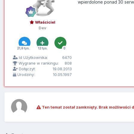
wpierdolone ponad 30 serw
Właściciel
Dev
21,6 tys.
12 tys.
0
Id Użytkownika:
6470
Wygrane w rankingu:
808
Dołączył:
19.08.2013
Urodziny:
10.05.1997
Ten temat został zamknięty. Brak możliwości 