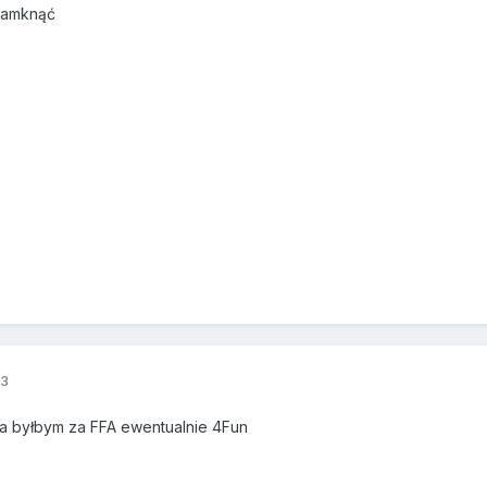
 zamknąć
13
a byłbym za FFA ewentualnie 4Fun