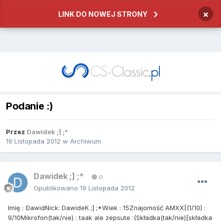
×
LINK DO NOWEJ STRONY
Podanie :)
Przez
Dawidek ;] ;*
19 Listopada 2012
w
Archiwum
Dawidek ;] ;*
0
Opublikowano
19 Listopada 2012
Imię : DawidNick: DawideK ;] ;*Wiek : 15Znajomość AMXX[(1/10) :
9/10Mikrofon(tak/nie) : taak ale zepsute :(Składka(tak/nie)[składka