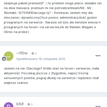
obejmuje pakiet premium]* : i tu problem moge placic skladke raz
na dwa miesiace. premium mi nie potrzebneSteam/NS : NS :
(Kontakt:: 10751581Dlaczego ty? :: Poniewaz Jestem mily dla
otoczenia i dynamiczny.Chce pomoc administracji.Ilość godzin
przegranych na serwerze : Narazie od dzis ale bendzie wiecej h
przegranych na forum i na serverzeLink do Reklam :Blagam o
Okres na probe:)
~fl0w
0
Opublikowano
19 Listopada 2012
Jestem na nie. Dlaczego? Krótki staż na forum i serwerze, mała
aktywność. Poczekaj jeszcze z 2tygodnie, napisz trochę
sensownych postów, pograj dłużej na serwerze i będziesz miał
większe szanse.
bS#
0