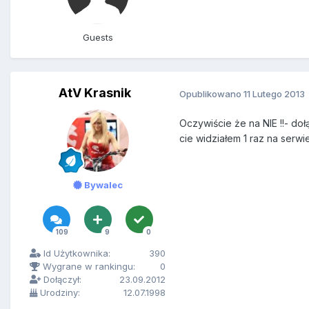
Guests
AtV Krasnik
Opublikowano
11 Lutego 2013
Oczywiście że na NIE !!- doł
cie widziałem 1 raz na serwi
Bywalec
109
9
0
Id Użytkownika:
390
Wygrane w rankingu:
0
Dołączył:
23.09.2012
Urodziny:
12.07.1998