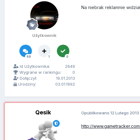
Na niebrak reklamnie widzia
Użytkownik
49
1
0
Id Użytkownika:
2649
Wygrane w rankingu:
0
Dołączył:
19.01.2013
Urodziny:
03.01.1992
Qesik
Opublikowano
12 Lutego 2013
http://www.gametracker.com