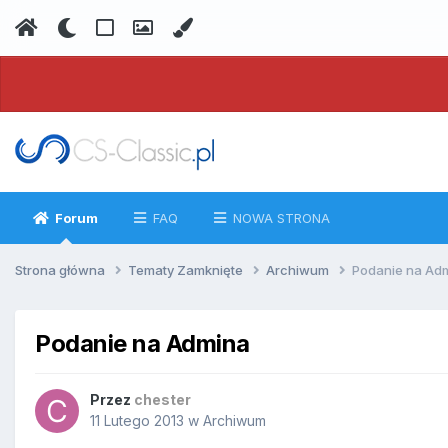
Forum
FAQ
NOWA STRONA
Strona główna
Tematy Zamknięte
Archiwum
Podanie na Ad
Podanie na Admina
Przez
chester
11 Lutego 2013
w
Archiwum