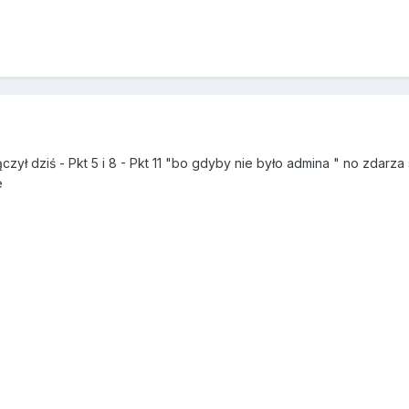
ączył dziś - Pkt 5 i 8 - Pkt 11 "bo gdyby nie było admina " no zdarza 
e