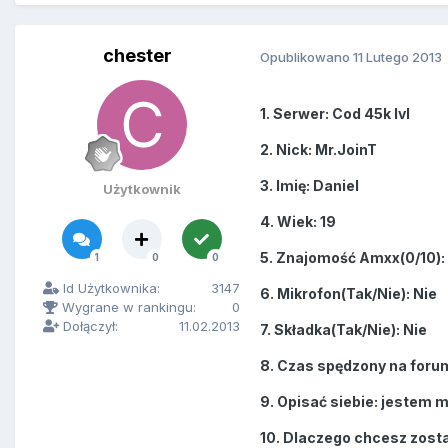
chester
Opublikowano
11 Lutego 2013
1. Serwer: Cod 45k lvl
2. Nick: Mr.JoinT
3. Imię: Daniel
Użytkownik
4. Wiek: 19
5. Znajomość Amxx(0/10):
1
0
0
Id Użytkownika:
3147
6. Mikrofon(Tak/Nie): Nie
Wygrane w rankingu:
0
Dołączył:
11.02.2013
7. Składka(Tak/Nie): Nie
8. Czas spędzony na forum
9. Opisać siebie: jestem 
10. Dlaczego chcesz zosta