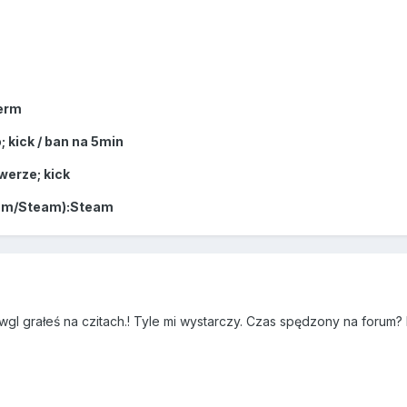
Perm
 kick / ban na 5min
werze; kick
eam/Steam):Steam
wgl grałeś na czitach.! Tyle mi wystarczy. Czas spędzony na forum? H