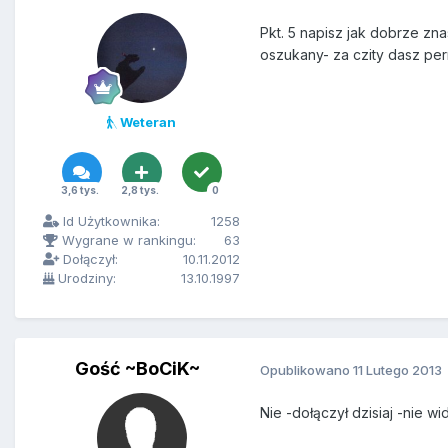
Pkt. 5 napisz jak dobrze zna
oszukany- za czity dasz perma
Weteran
3,6 tys.
2,8 tys.
0
Id Użytkownika:
1258
Wygrane w rankingu:
63
Dołączył:
10.11.2012
Urodziny:
13.10.1997
Gość ~BoCiK~
Opublikowano
11 Lutego 2013
Nie -dołączył dzisiaj -nie 