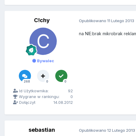
C!chy
Opublikowano
11 Lutego 2013
na NIE:brak mikrobrak rekla
Bywalec
268
0
0
Id Użytkownika:
92
Wygrane w rankingu:
0
Dołączył:
14.08.2012
sebastian
Opublikowano
12 Lutego 2013