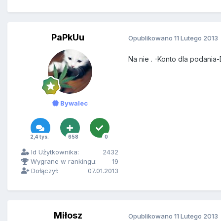
PaPkUu
Opublikowano
11 Lutego 2013
Na nie . -Konto dla podania-
Bywalec
2,4 tys.
658
0
Id Użytkownika:
2432
Wygrane w rankingu:
19
Dołączył:
07.01.2013
Miłosz
Opublikowano
11 Lutego 2013