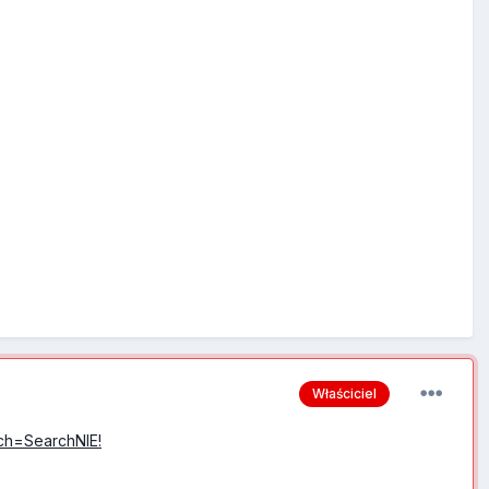
Właściciel
rch=SearchNIE!