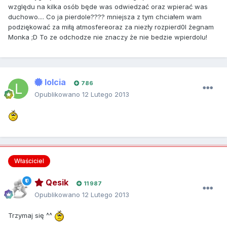
względu na kilka osób będe was odwiedzać oraz wpierać was
duchowo.... Co ja pierdole???? mniejsza z tym chciałem wam
podziękować za miłą atmosfereoraz za niezły rozpierd0l żegnam
Monka ;D To ze odchodze nie znaczy że nie bedzie wpierdolu!
lolcia
786
Opublikowano
12 Lutego 2013
Właściciel
Qesik
11 987
Opublikowano
12 Lutego 2013
Trzymaj się ^^