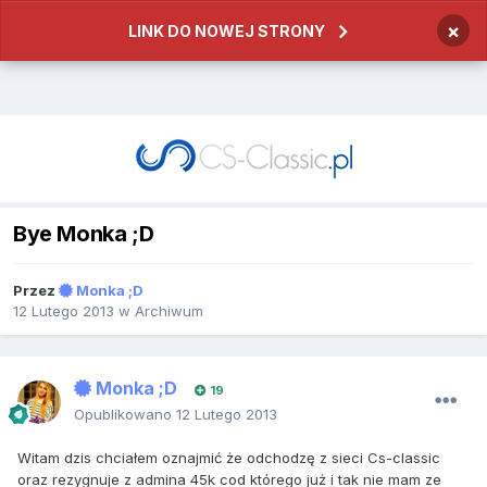
×
LINK DO NOWEJ STRONY
Bye Monka ;D
Przez
Monka ;D
12 Lutego 2013
w
Archiwum
Monka ;D
19
Opublikowano
12 Lutego 2013
Witam dzis chciałem oznajmić że odchodzę z sieci Cs-classic
oraz rezygnuje z admina 45k cod którego już i tak nie mam ze