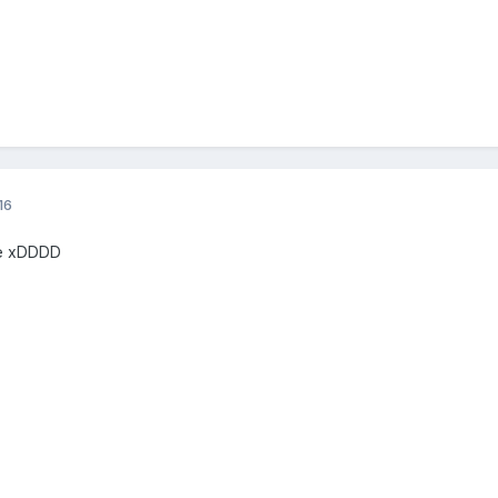
16
ne xDDDD