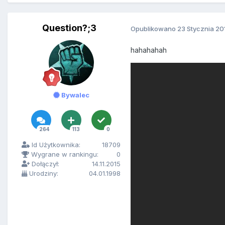
Question?;3
Opublikowano
23 Stycznia 20
hahahahah
Bywalec
264
113
0
Id Użytkownika:
18709
Wygrane w rankingu:
0
Dołączył:
14.11.2015
Urodziny:
04.01.1998