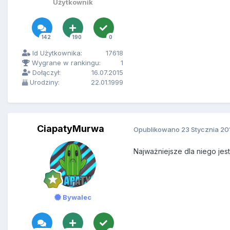
Użytkownik
142
190
0
Id Użytkownika:
17618
Wygrane w rankingu:
1
Dołączył:
16.07.2015
Urodziny:
22.01.1999
CiapatyMurwa
Opublikowano
23 Stycznia 20
Najważniejsze dla niego jest
Bywalec