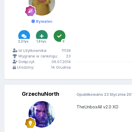
Bywalec
2,2 tys.
1,6 tys.
0
Id Użytkownika:
11139
Wygrane w rankingu:
23
Dołączył:
06.07.2014
Urodziny:
14 Grudnia
GrzechuNorth
Opublikowano
23 Stycznia 20
TheUnboxAll v2.0 XD