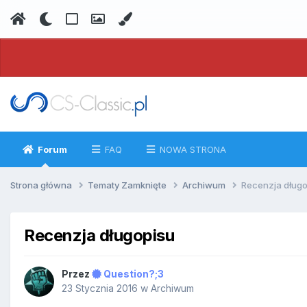
Forum
FAQ
NOWA STRONA
Strona główna
Tematy Zamknięte
Archiwum
Recenzja długo
Recenzja długopisu
Przez
Question?;3
23 Stycznia 2016
w
Archiwum