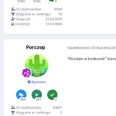
1,1 tys.
1,1 tys.
0
Id Użytkownika:
9586
Wygrane w rankingu:
10
Dołączył:
21.04.2014
Urodziny:
13.03.1996
Porczop
Opublikowano
23 Stycznia 20
"Rozdam w konkursie" kis
Bywalec
496
257
0
Id Użytkownika:
10867
Wygrane w rankingu:
2