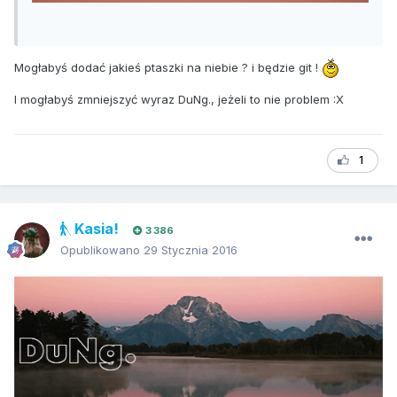
Mogłabyś dodać jakieś ptaszki na niebie ? i będzie git !
I mogłabyś zmniejszyć wyraz DuNg., jeżeli to nie problem :X
1
Kasia!
3 386
Opublikowano
29 Stycznia 2016