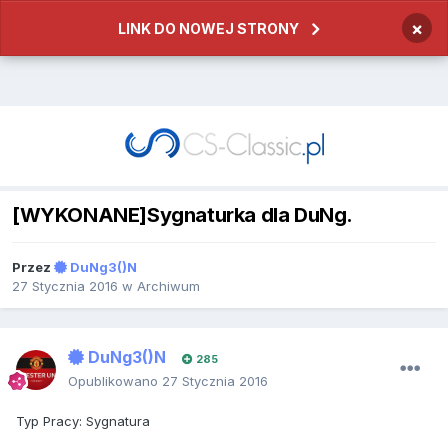
×
LINK DO NOWEJ STRONY
[WYKONANE]Sygnaturka dla DuNg.
Przez
DuNg3()N
27 Stycznia 2016
w
Archiwum
DuNg3()N
285
Opublikowano
27 Stycznia 2016
Typ Pracy: Sygnatura