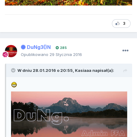
3
DuNg3()N
285
Opublikowano
29 Stycznia 2016
W dniu 28.01.2016 o 20:55, Kasiaaa napisał(a):