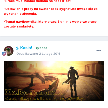
-Praca musi zostac dodana na nasz IHost.
-Ustawienie pracy na awatar badz sygnature uwaza sie za
wykonanie zlecenia.
-Temat uzytkownika, ktory przez 3 dni nie wybierze pracy,
zostaje zamkniety.
Kasia!
3 386
Opublikowano
2 Lutego 2016