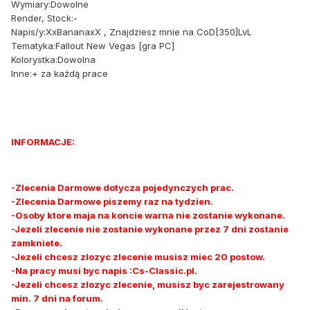
Wymiary:Dowolne
Render, Stock:-
Napis/y:XxBananaxX , Znajdziesz mnie na CoD[350]LvL
Tematyka:Fallout New Vegas [gra PC]
Kolorystka:Dowolna
Inne:+ za każdą prace
INFORMACJE:
-Zlecenia Darmowe dotycza pojedynczych prac.
-Zlecenia Darmowe piszemy raz na tydzien.
-Osoby ktore maja na koncie warna nie zostanie wykonane.
-Jezeli zlecenie nie zostanie wykonane przez 7 dni zostanie
zamkniete.
-Jezeli chcesz zlozyc zlecenie musisz miec 20 postow.
-Na pracy musi byc napis :Cs-Classic.pl.
-Jezeli chcesz zlozyc zlecenie, musisz byc zarejestrowany
min. 7 dni na forum.