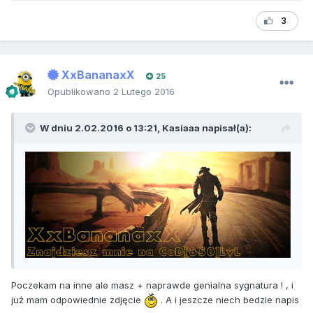
3
XxBananaxX
25
Opublikowano
2 Lutego 2016
W dniu 2.02.2016 o 13:21, Kasiaaa napisał(a):
Poczekam na inne ale masz + naprawde genialna sygnatura ! , i
już mam odpowiednie zdjęcie
. A i jeszcze niech bedzie napis