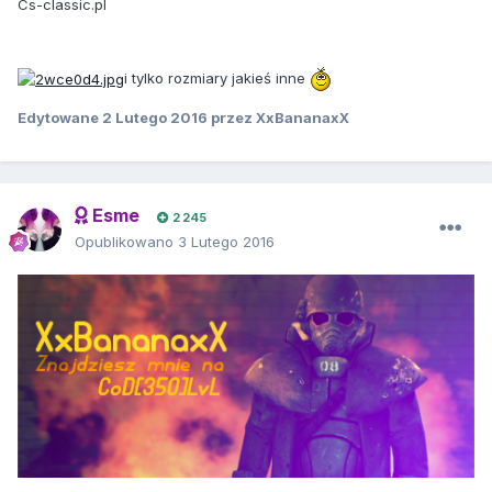
Cs-classic.pl
i tylko rozmiary jakieś inne
Edytowane
2 Lutego 2016
przez XxBananaxX
Esme
2 245
Opublikowano
3 Lutego 2016