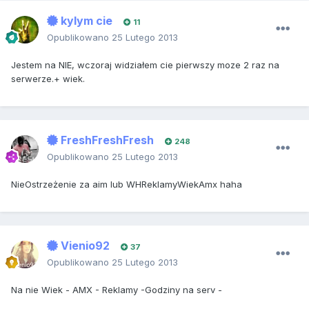
kylym cie
11
Opublikowano
25 Lutego 2013
Jestem na NIE, wczoraj widziałem cie pierwszy moze 2 raz na
serwerze.+ wiek.
FreshFreshFresh
248
Opublikowano
25 Lutego 2013
NieOstrzeżenie za aim lub WHReklamyWiekAmx haha
Vienio92
37
Opublikowano
25 Lutego 2013
Na nie Wiek - AMX - Reklamy -Godziny na serv -