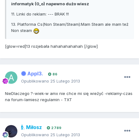
informatyk (0_o) napewno dużo wiesz
11. Linki do reklam: --- BRAK !!!
13. Platforma Cs(Non Steam/Steam):Mam Steam ale mam też
Non steam
[glow=red]13 rozjebała hahahahahahah [/glow]
Appl3.
86
Opublikowano
25 Lutego 2013
NieDlaczego ?-wiek-w amx nie chce mi się wieżyć -reklamy-czas
na forum-lamiesz regulamin - TXT
Miłosz
2 789
Opublikowano
25 Lutego 2013