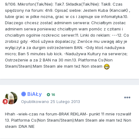
9/106. Mikrofon(Tak/Nie): Tak7. Składka(Tak/Nie): Tak8. Czas
spędzony na forum: 4h9. Opisać siebie: Jestem Kuba (KanciaK) ,
lubie grac w pilke nozna, grac w cs i zajmuje sie infomatyka.10.
Dlaczego chcesz zostać adminem serwera: Chciałbym zostac
adminem serwa poniewaz chciałbym wam pomóc z czitami i
chcialbym ogolnie rozkrecic serwer.11. Linki do reklam: ---12. Co
zrobisz gdy: -Ktoś używa dopalaczy; Zwróce mu uwagę aby je
wyłączył a za durgim ostrzeżeniem BAN. -Gdy ktoś nadużywa
micro; Ban 5 minutes lub kick. -Nadużywa Kultury na serwerze;
Ostrzeżenie a za 2 BAN na 30 min.13. Platforma Cs(Non
Steam/Steam):Mam Steam ale mam też Non steam
BiAŁy
16
Opublikowano
25 Lutego 2013
Hhah -wiek-czas na forum-BRAK REKLAM- punkt 11 mnie rozwalił
13. Platforma Cs(Non Steam/Steam):Mam Steam ale mam też Non
steam :DNA NIE