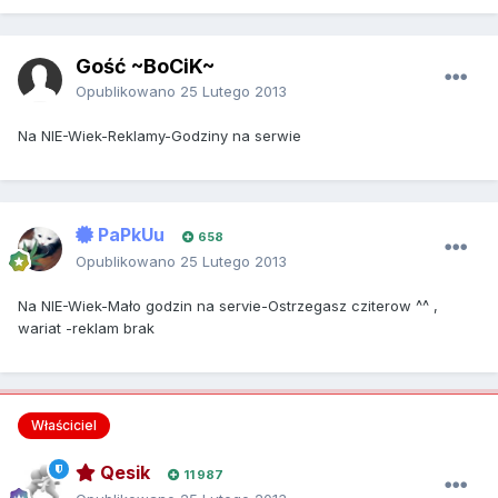
Gość ~BoCiK~
Opublikowano
25 Lutego 2013
Na NIE-Wiek-Reklamy-Godziny na serwie
PaPkUu
658
Opublikowano
25 Lutego 2013
Na NIE-Wiek-Mało godzin na servie-Ostrzegasz cziterow ^^ ,
wariat -reklam brak
Właściciel
Qesik
11 987