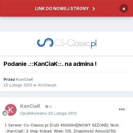
×
LINK DO NOWEJ STRONY
Podanie .::KanCiaK::. na admina !
Przez
KanCiaK
25 Lutego 2013
w
Archiwum
KanCiaK
0
Opublikowano
25 Lutego 2013
1. Serwer: Cs-Classic.pl [CoD 45000lvl][NOWY SEZON]2. Nick:
.::KanCiaK::.3. Imię: Kuba4. Wiek: 135. Znajomość Amxx(0/10):