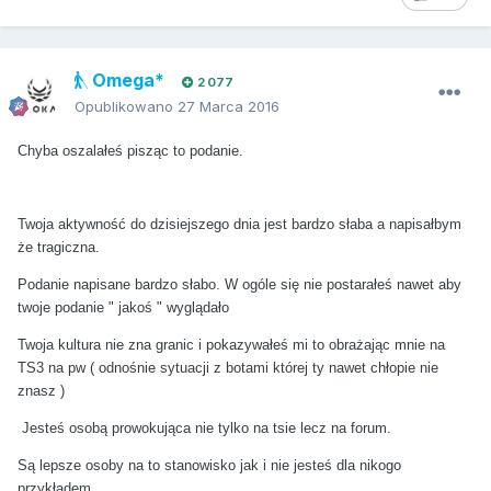
Omega*
2 077
Opublikowano
27 Marca 2016
Chyba oszalałeś pisząc to podanie.
Twoja aktywność do dzisiejszego dnia jest bardzo słaba a napisałbym
że tragiczna.
Podanie napisane bardzo słabo. W ogóle się nie postarałeś nawet aby
twoje podanie " jakoś " wyglądało
Twoja kultura nie zna granic i pokazywałeś mi to obrażając mnie na
TS3 na pw ( odnośnie sytuacji z botami której ty nawet chłopie nie
znasz )
Jesteś osobą prowokująca nie tylko na tsie lecz na forum.
Są lepsze osoby na to stanowisko jak i nie jesteś dla nikogo
przykładem.