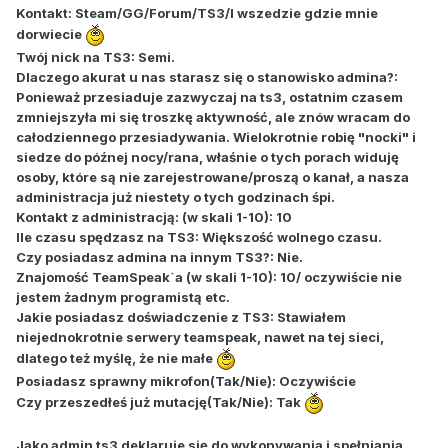
Kontakt: Steam/GG/Forum/TS3/I wszedzie gdzie mnie
dorwiecie
Twój nick na TS3: Semi.
Dlaczego akurat u nas starasz się o stanowisko admina?:
Ponieważ przesiaduje zazwyczaj na ts3, ostatnim czasem
zmniejszyła mi się troszkę aktywność, ale znów wracam do
całodziennego przesiadywania. Wielokrotnie robię "nocki" i
siedze do późnej nocy/rana, właśnie o tych porach widuję
osoby, które są nie zarejestrowane/proszą o kanał, a nasza
administracja już niestety o tych godzinach śpi.
Kontakt z administracją: (w skali 1-10): 10
Ile czasu spędzasz na TS3: Większość wolnego czasu.
Czy posiadasz admina na innym TS3?: Nie.
Znajomość TeamSpeak`a (w skali 1-10): 10/ oczywiście nie
jestem żadnym programistą etc.
Jakie posiadasz doświadczenie z TS3: Stawiałem
niejednokrotnie serwery teamspeak, nawet na tej sieci,
dlatego też myślę, że nie małe
Posiadasz sprawny mikrofon(Tak/Nie): Oczywiście
Czy przeszedłeś już mutację(Tak/Nie): Tak
Jako admin ts3 deklaruje się do wykonywania i spełniania