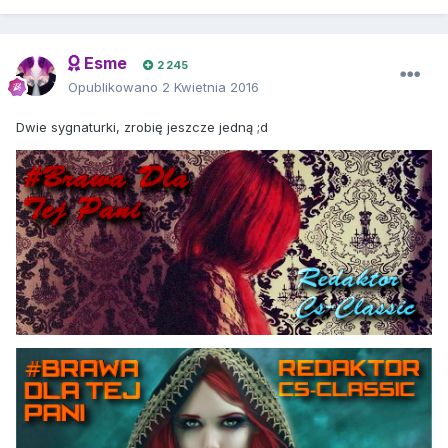
Esme
2 245
Opublikowano
2 Kwietnia 2016
Dwie sygnaturki, zrobię jeszcze jedną ;d