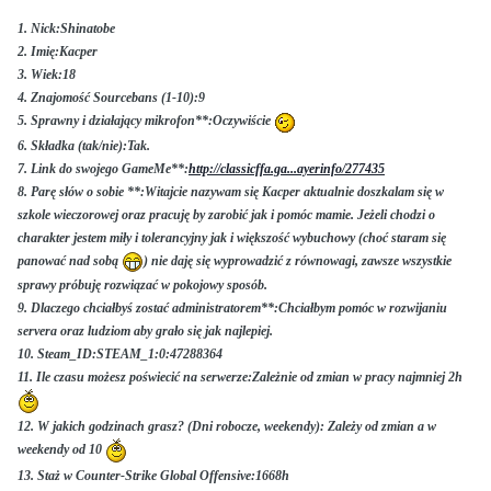
1. Nick:Shinatobe
2. Imię:Kacper
3. Wiek:18
4. Znajomość Sourcebans (1-10):9
5. Sprawny i działający mikrofon**:Oczywiście
6. Składka (tak/nie):Tak.
7. Link do swojego GameMe**:
http://classicffa.ga...ayerinfo/277435
8. Parę słów o sobie **:Witajcie nazywam się Kacper aktualnie doszkalam się w
szkole wieczorowej oraz pracuję by zarobić jak i pomóc mamie. Jeżeli chodzi o
charakter jestem miły i tolerancyjny jak i większość wybuchowy (choć staram się
panować nad sobą
) nie daję się wyprowadzić z równowagi, zawsze wszystkie
sprawy próbuję rozwiązać w pokojowy sposób.
9. Dlaczego chciałbyś zostać administratorem**:Chciałbym pomóc w rozwijaniu
servera oraz ludziom aby grało się jak najlepiej.
10. Steam_ID:STEAM_1:0:47288364
11. Ile czasu możesz poświecić na serwerze:Zależnie od zmian w pracy najmniej 2h
12. W jakich godzinach grasz? (Dni robocze, weekendy): Zależy od zmian a w
weekendy od 10
13. Staż w Counter-Strike Global Offensive:1668h