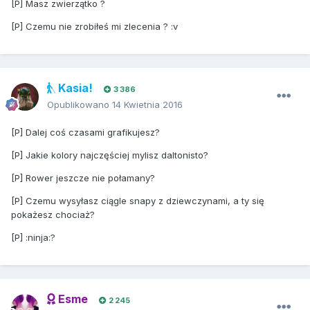
[P] Masz zwierzątko ?
[P] Czemu nie zrobiłeś mi zlecenia ? :v
Kasia!
3 386
Opublikowano
14 Kwietnia 2016
[P] Dalej coś czasami grafikujesz?
[P] Jakie kolory najczęściej mylisz daltonisto?
[P] Rower jeszcze nie połamany?
[P] Czemu wysyłasz ciągle snapy z dziewczynami, a ty się
pokażesz chociaż?
[P] :ninja:?
Esme
2 245