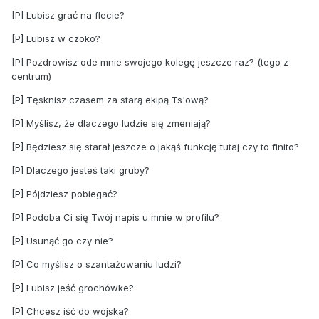
[P] Lubisz grać na flecie?
[P] Lubisz w czoko?
[P] Pozdrowisz ode mnie swojego kolegę jeszcze raz? (tego z
centrum)
[P] Tęsknisz czasem za starą ekipą Ts'ową?
[P] Myślisz, że dlaczego ludzie się zmeniają?
[P] Będziesz się starał jeszcze o jakąś funkcję tutaj czy to finito?
[P] Dlaczego jesteś taki gruby?
[P] Pójdziesz pobiegać?
[P] Podoba Ci się Twój napis u mnie w profilu?
[P] Usunąć go czy nie?
[P] Co myślisz o szantażowaniu ludzi?
[P] Lubisz jeść grochówke?
[P] Chcesz iść do wojska?