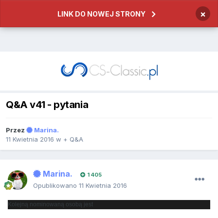
×
LINK DO NOWEJ STRONY
Q&A v41 - pytania
Przez
Marina.
11 Kwietnia 2016
w
+ Q&A
Marina.
1 405
Opublikowano
11 Kwietnia 2016
Kolejną nominowaną osobą jest