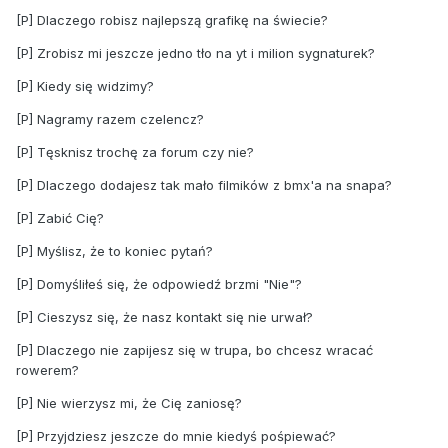
[P] Dlaczego robisz najlepszą grafikę na świecie?
[P] Zrobisz mi jeszcze jedno tło na yt i milion sygnaturek?
[P] Kiedy się widzimy?
[P] Nagramy razem czelencz?
[P] Tęsknisz trochę za forum czy nie?
[P] Dlaczego dodajesz tak mało filmików z bmx'a na snapa?
[P] Zabić Cię?
[P] Myślisz, że to koniec pytań?
[P] Domyśliłeś się, że odpowiedź brzmi "Nie"?
[P] Cieszysz się, że nasz kontakt się nie urwał?
[P] Dlaczego nie zapijesz się w trupa, bo chcesz wracać
rowerem?
[P] Nie wierzysz mi, że Cię zaniosę?
[P] Przyjdziesz jeszcze do mnie kiedyś pośpiewać?