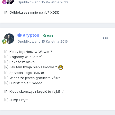
Opublikowano
15 Kwietnia 2016
[P] Odblokujesz mnie na fb? XDDD
Krypton
984
Opublikowano
15 Kwietnia 2016
[P] Kiedy będziesz w Wawie ?
[P] Zagramy w lol'a ? ^^
[P] Pokażesz bicka?
[P] Jak tam twoja niebieskooka ?
[P] Sprzedaj tego BMX'a!
[P] Wiesz że jesteś grafikiem 2/10?
[P] Lubisz mnie ? xdddd
[P] Kiedy skończysz kręcić te fajki? :/
[P] Jump City ?