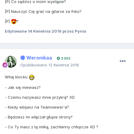
[P] Co sądzisz o moim występie?
[P] Nauczyć Cię grać na gitarze za friko?
[P]
?
Edytowane
14 Kwietnia 2016
przez Pynia
Weronikaa
3 302
Opublikowano
12 Kwietnia 2016
Witaj klocku
- Jak się miewasz?
- Czemu nazywasz mnie przykrą? XD
- Kiedy wbijasz na Teamviewer'a?
- Będziesz mi włączał głupie strony?
- Co Ty masz z tą milką, zachłanny chłopcze XD ?