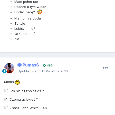
Mam pełno scr
Dobrze o tym wiesz
Dodać parę?
Nie no, nie dodam
To tyle
Lubisz mnie?
Ja Ciebie też
elo
PumasS
483
Opublikowano
14 Kwietnia 2016
Siema
[P] Jak się tu znalazłeś ?
[P] Czemu uciekłeś ?
[P] Znasz John White ? XD