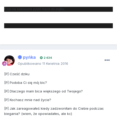
Czas na zadawanie pytań macie do piątku.
pyńka
2 434
Opublikowano
11 Kwietnia 2016
[P] Cześć dziku
[P] Podoba Ci się mój bic?
[P] Dlaczego mam bica większego od Twojego?
[P] Kochasz mnie nad życie?
[P] Jak zareagowałeś kiedy zadzwoniłam do Ciebie podczas
biegania? (wiem, że opowiadałes, ale kc)