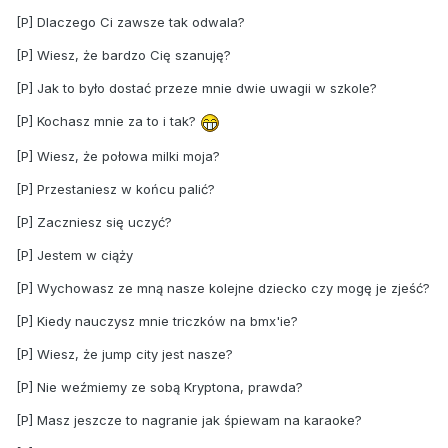
[P] Dlaczego Ci zawsze tak odwala?
[P] Wiesz, że bardzo Cię szanuję?
[P] Jak to było dostać przeze mnie dwie uwagii w szkole?
[P] Kochasz mnie za to i tak?
[P] Wiesz, że połowa milki moja?
[P] Przestaniesz w końcu palić?
[P] Zaczniesz się uczyć?
[P] Jestem w ciąży
[P] Wychowasz ze mną nasze kolejne dziecko czy mogę je zjeść?
[P] Kiedy nauczysz mnie triczków na bmx'ie?
[P] Wiesz, że jump city jest nasze?
[P] Nie weźmiemy ze sobą Kryptona, prawda?
[P] Masz jeszcze to nagranie jak śpiewam na karaoke?