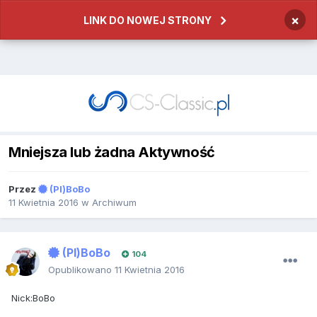
×
LINK DO NOWEJ STRONY
Mniejsza lub żadna Aktywność
Przez
(Pl)BoBo
11 Kwietnia 2016
w
Archiwum
(Pl)BoBo
104
Opublikowano
11 Kwietnia 2016
Nick:BoBo