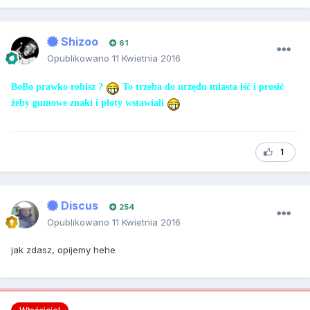
Shizoo
61
Opublikowano
11 Kwietnia 2016
BoBo prawko robisz ?
To trzeba do urzędu miasta iść i prosić
żeby gumowe znaki i płoty wstawiali
1
Discus
254
Opublikowano
11 Kwietnia 2016
jak zdasz, opijemy hehe