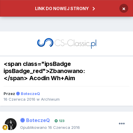
×
LINK DO NOWEJ STRONY
<span class="ipsBadge
ipsBadge_red">Zbanowano:
</span> Acodin Wh+Aim
Przez
BoteczeQ
16 Czerwca 2016
w
Archiwum
BoteczeQ
123
Opublikowano
16 Czerwca 2016