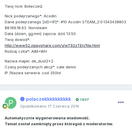
Twoj nick: BoteczeQ
Nick podejrzanego*: Acodin
Dane podejrzanego [sID+IP]*: #10 Acodin STEAM_2:0:1343438803
88.199.18.63 Nonsteam
Data (dzien, gg:mm) zajscia: dziś 13:50
Twoj dowod*:
http://www52.zippyshare.com/v/wT92zTEn/file.html
Rodzaj czita*: AIM+WH
Nazwa mapki: de_dust2x2
Czasy podejrzanych akcji*: cale demo
IP /Nazwa serwera: cod 350lvl
polaczekkkkkkkkkk
1 807
Opublikowano
17 Czerwca 2016
Automatycznie wygenerowana wiadomość.
Temat został zamknięty przez któregoś z moderatorów.