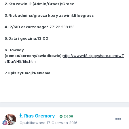
2.Kto zawinil? (Admin/Gracz):Gracz
3.Nick admina/gracza ktory zawinil:Bluegrass
4.IP/SID oskarzanego*:
77.122.238.123
5.Data i godzina:13:00
6.Dowody
(demko/screeny/swiadkowie):
http://www48.zippyshare.com/v/T
s1DaWH5/file.html
7.Opis sytuacji:Reklama
Rias Gremory
2 606
Opublikowano
17 Czerwca 2016