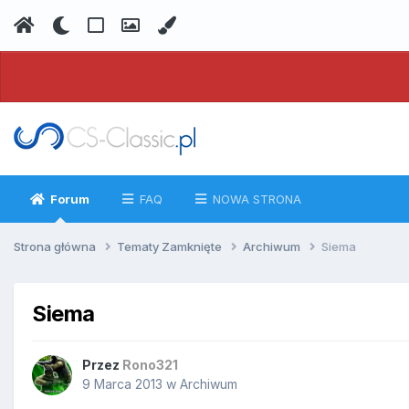
Forum
FAQ
NOWA STRONA
Strona główna
Tematy Zamknięte
Archiwum
Siema
Siema
Przez
Rono321
9 Marca 2013
w
Archiwum