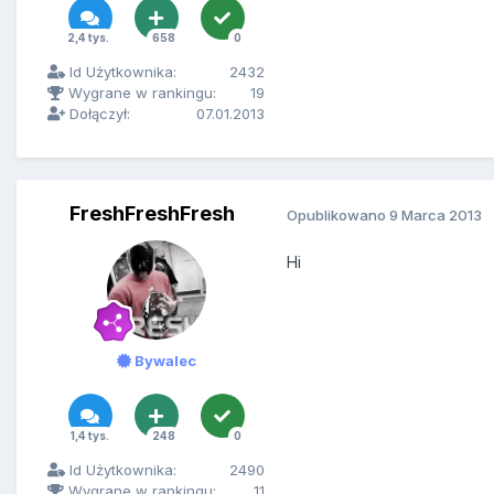
2,4 tys.
658
0
Id Użytkownika:
2432
Wygrane w rankingu:
19
Dołączył:
07.01.2013
FreshFreshFresh
Opublikowano
9 Marca 2013
Hi
Bywalec
1,4 tys.
248
0
Id Użytkownika:
2490
Wygrane w rankingu:
11