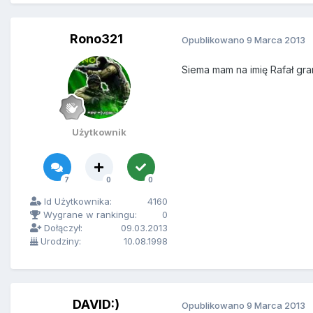
Rono321
Opublikowano
9 Marca 2013
Siema mam na imię Rafał gra
Użytkownik
7
0
0
Id Użytkownika:
4160
Wygrane w rankingu:
0
Dołączył:
09.03.2013
Urodziny:
10.08.1998
DAVID:)
Opublikowano
9 Marca 2013