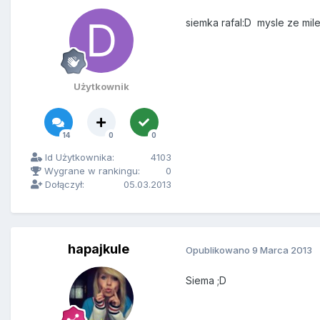
siemka rafal:D mysle ze mil
Użytkownik
14
0
0
Id Użytkownika:
4103
Wygrane w rankingu:
0
Dołączył:
05.03.2013
hapajkule
Opublikowano
9 Marca 2013
Siema ;D