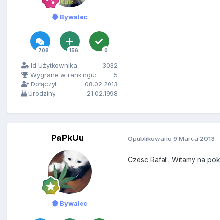
Bywalec
708
156
0
Id Użytkownika:
3032
Wygrane w rankingu:
5
Dołączył:
08.02.2013
Urodziny:
21.02.1998
PaPkUu
Opublikowano
9 Marca 2013
Czesc Rafał . Witamy na pokł
Bywalec