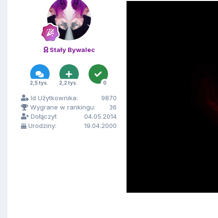
Stały Bywalec
2,5 tys.
2,2 tys.
0
Id Użytkownika:
9870
Wygrane w rankingu:
36
Dołączył:
04.05.2014
Urodziny:
19.04.2000