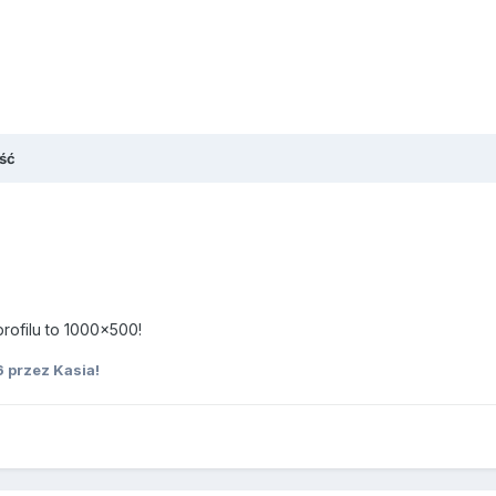
ść
profilu to 1000x500!
6
przez Kasia!