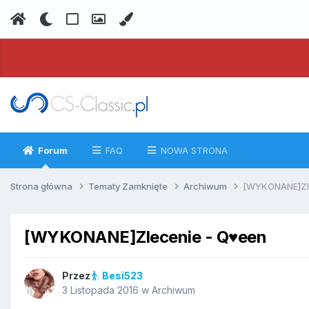
Forum
FAQ
NOWA STRONA
Strona główna
Tematy Zamknięte
Archiwum
[WYKONANE]Zl
[WYKONANE]Zlecenie - Q♥een
Przez
Besi523
3 Listopada 2016
w
Archiwum