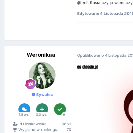
@edit Kasia czy ja wiem czy
Edytowane
4 Listopada 201
Weronikaa
Opublikowano
4 Listopada 20
Bywalec
1,8 tys.
3,3 tys.
0
Id Użytkownika:
9663
Wygrane w rankingu:
70