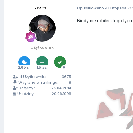
aver
Opublikowano
4 Listopada 20
Nigdy nie robiłem tego typu
Użytkownik
2,6 tys.
1,5 tys.
0
Id Użytkownika:
9675
Wygrane w rankingu:
8
Dołączył:
25.04.2014
Urodziny:
29.08.1998