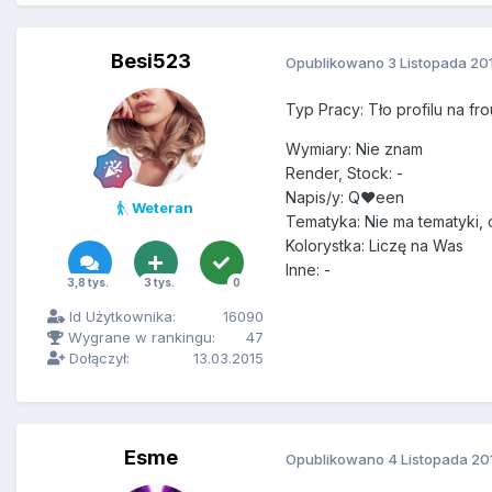
Besi523
Opublikowano
3 Listopada 20
Typ Pracy: Tło profilu na fr
Wymiary: Nie znam
Render, Stock: -
Napis/y: Q♥een
Weteran
Tematyka: Nie ma tematyki, c
Kolorystka: Liczę na Was
Inne: -
3,8 tys.
3 tys.
0
Id Użytkownika:
16090
Wygrane w rankingu:
47
Dołączył:
13.03.2015
Esme
Opublikowano
4 Listopada 20