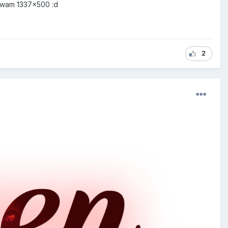
zywam 1337x500 :d
2