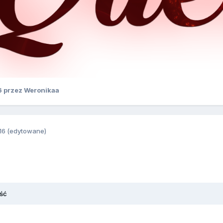
6
przez Weronikaa
16
(edytowane)
ść