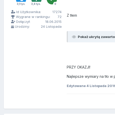
3,1 tys.
3,4 tys.
0
Id Użytkownika:
17274
Z tłem
Wygrane w rankingu:
72
Dołączył:
18.06.2015
Urodziny:
24 Listopada
Pokaż ukrytą zawarto
PRZY OKAZJI!
Najlepsze wymiary na tło w 
Edytowane
4 Listopada 201