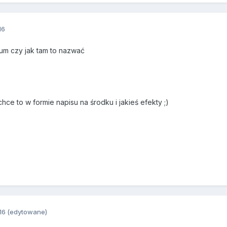
16
oum czy jak tam to nazwać
hce to w formie napisu na środku i jakieś efekty ;)
16
(edytowane)