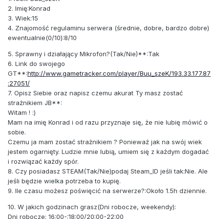
2. Imię:Konrad
3. Wiek:15
4. Znajomość regulaminu serwera (średnie, dobre, bardzo dobre)
ewentualnie(0/10):8/10
5. Sprawny i działający Mikrofon?(Tak/Nie)**:Tak
6. Link do swojego
GT**:
http://www.gametracker.com/player/Buu_szeK/193.33.177.87
:27051/
7. Opisz Siebie oraz napisz czemu akurat Ty masz zostać
strażnikiem JB**:
Witam ! :)
Mam na imię Konrad i od razu przyznaje się, że nie lubię mówić o
sobie.
Czemu ja mam zostać strażnikiem ? Ponieważ jak na swój wiek
jestem ogarnięty. Ludzie mnie lubią, umiem się z każdym dogadać
i rozwiązać każdy spór.
8. Czy posiadasz STEAM(Tak/Nie)podaj Steam_ID jeśli tak:Nie. Ale
jeśli będzie wielka potrzeba to kupię.
9. Ile czasu możesz poświęcić na serwerze?:Około 1.5h dziennie.
10. W jakich godzinach grasz(Dni robocze, weekendy):
Dni robocze: 16:00-:18:00/20:00-22:00