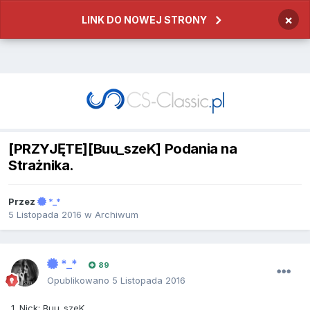
×
LINK DO NOWEJ STRONY
[PRZYJĘTE][Buu_szeK] Podania na
Strażnika.
Przez
*_*
5 Listopada 2016
w
Archiwum
*_*
89
Opublikowano
5 Listopada 2016
1. Nick: Buu_szeK