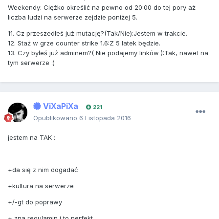
Weekendy: Ciężko określić na pewno od 20:00 do tej pory aż
liczba ludzi na serwerze zejdzie poniżej 5.
11. Cz przeszedłeś już mutację?(Tak/Nie):Jestem w trakcie.
12. Staż w grze counter strike 1.6:Z 5 latek będzie.
13. Czy byłeś już adminem?( Nie podajemy linków ):Tak, nawet na
tym serwerze :)
ViXaPiXa
221
Opublikowano
6 Listopada 2016
jestem na TAK :
+da się z nim dogadać
+kultura na serwerze
+/-gt do poprawy
+ zna regulamin i to perfekt