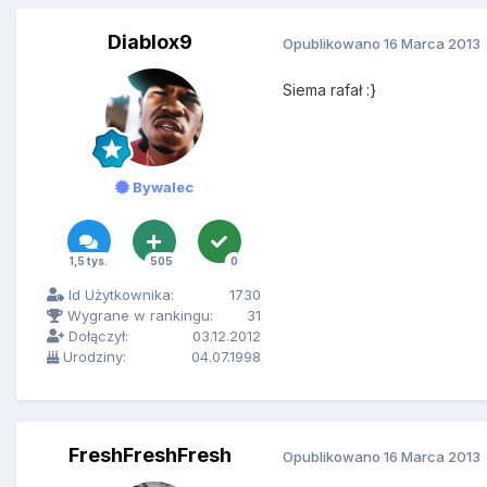
Diablox9
Opublikowano
16 Marca 2013
Siema rafał :}
Bywalec
1,5 tys.
505
0
Id Użytkownika:
1730
Wygrane w rankingu:
31
Dołączył:
03.12.2012
Urodziny:
04.07.1998
FreshFreshFresh
Opublikowano
16 Marca 2013