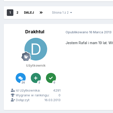
1
2
DALEJ
Strona 1 z 2
Drakhtul
Opublikowano
16 Marca 2013
Jestem Rafal i mam 19 lat. W
Użytkownik
26
3
0
Id Użytkownika:
4291
Wygrane w rankingu:
0
Dołączył:
16.03.2013