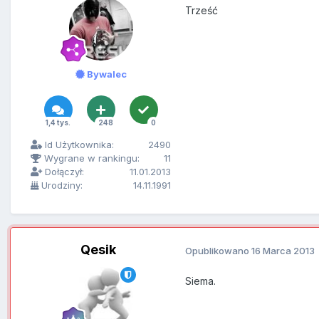
Trześć
Bywalec
1,4 tys.
248
0
Id Użytkownika:
2490
Wygrane w rankingu:
11
Dołączył:
11.01.2013
Urodziny:
14.11.1991
Qesik
Opublikowano
16 Marca 2013
Siema.