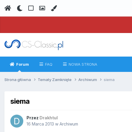
Forum
FAQ
NOWA STRONA
Strona główna
Tematy Zamknięte
Archiwum
siema
siema
Przez
Drakhtul
16 Marca 2013
w
Archiwum