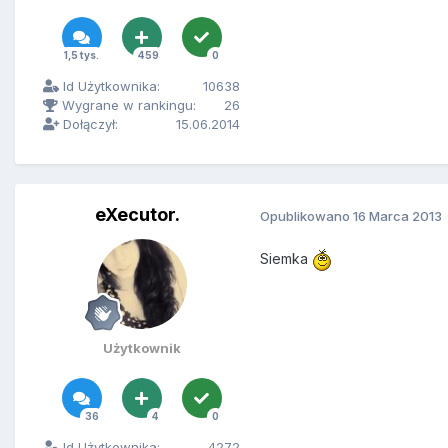
1,5 tys.
459
0
Id Użytkownika:
10638
Wygrane w rankingu:
26
Dołączył:
15.06.2014
eXecutor.
Opublikowano
16 Marca 2013
Siemka
Użytkownik
36
4
0
Id Użytkownika:
4272