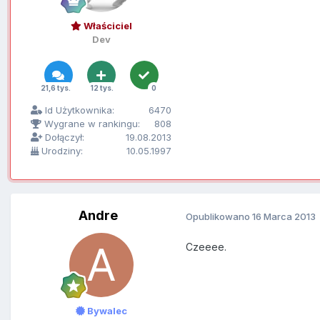
Właściciel
Dev
21,6 tys.
12 tys.
0
Id Użytkownika:
6470
Wygrane w rankingu:
808
Dołączył:
19.08.2013
Urodziny:
10.05.1997
Andre
Opublikowano
16 Marca 2013
Czeeee.
Bywalec