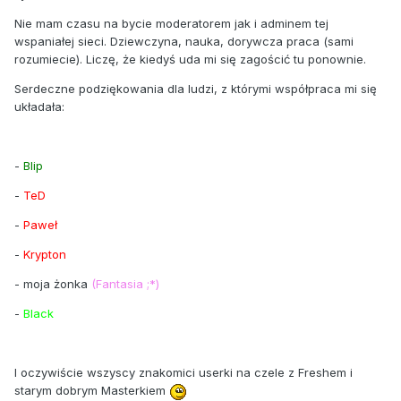
Nie mam czasu na bycie moderatorem jak i adminem tej
wspaniałej sieci. Dziewczyna, nauka, dorywcza praca (sami
rozumiecie). Liczę, że kiedyś uda mi się zagościć tu ponownie.
Serdeczne podziękowania dla ludzi, z którymi współpraca mi się
układała:
-
Blip
-
TeD
-
Paweł
-
Krypton
- moja żonka
(Fantasia ;*)
-
Black
I oczywiście wszyscy znakomici userki na czele z Freshem i
starym dobrym Masterkiem