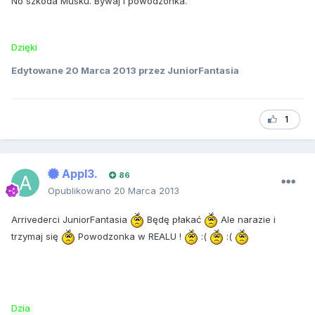
No szkoda Musku. Bywaj i powodzonka.
Dzięki
Edytowane
20 Marca 2013
przez JuniorFantasia
1
Appl3.
86
Opublikowano
20 Marca 2013
Arrivederci JuniorFantasia
Będę płakać
Ale narazie i
trzymaj się
Powodzonka w REALU !
:(
:(
Dzia