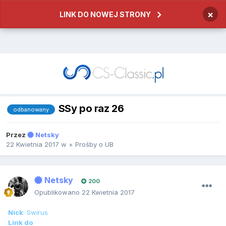
×
LINK DO NOWEJ STRONY
SSy po raz 26
odbanowany
Przez
Netsky
22 Kwietnia 2017
w
+ Prośby o UB
Netsky
200
Opublikowano
22 Kwietnia 2017
Nick
: Swirus
Link do