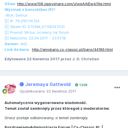
SSów
:
http://www108.zippyshare.com/v/weAAlEw4/file.html
Wycinek z konsoli(bez IP)*
:
Nick: Swirus
||| IP: 79.216.174.124
||| Steam ID: STEAM_0:1:58247031
||| Powod: Wrzuc screeny na forum
||| Nalozono: 22.04.2017 - 23:51:18
Serwer
: dd2
Link do bana
:
http://amxbans.cs-classic.pl/bans/44186.html
Edytowane
22 Kwietnia 2017
przez J. D. Christian
Jeremaya Gattwold
1 228
Opublikowano
22 Kwietnia 2017
Automatycznie wygenerowana wiadomość.
Temat został zamknięty przez któregoś z moderatorów.
Gracz zostaje odbanowany, a temat zamknięty.
PozdrawiamyAdministracja Forum | Cs-Classic.PL |