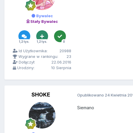
Bywalec
Stały Bywalec
1,2 tys.
1,2 tys.
0
Id Użytkownika:
20988
Wygrane w rankingu:
23
Dołączył:
22.06.2016
Urodziny:
10 Sierpnia
SHOKE
Opublikowano
24 Kwietnia 20
Siemano