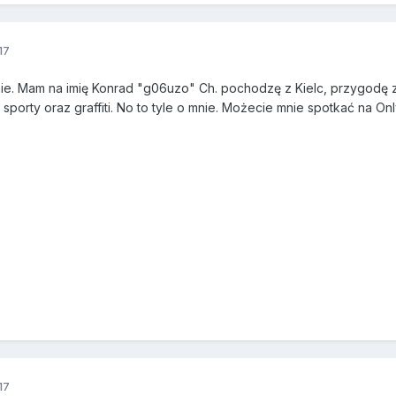
17
e. Mam na imię Konrad "g06uzo" Ch. pochodzę z Kielc, przygodę 
porty oraz graffiti. No to tyle o mnie. Możecie mnie spotkać na Onl
17