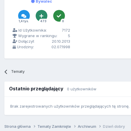
Bywalec
1,4 tys.
473
0
Id Użytkownika:
7172
Wygrane w rankingu:
5
Dołączył:
20.10.2013
Urodziny:
02.07.1998
Tematy
Ostatnio przeglądający
0 użytkowników
Brak zarejestrowanych użytkowników przeglądających tę stronę.
Strona główna
Tematy Zamknięte
Archiwum
Dzień dobry