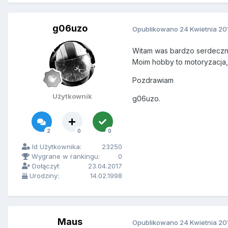
g06uzo
Opublikowano
24 Kwietnia 20
Witam was bardzo serdeczni
Moim hobby to motoryzacja, s
Pozdrawiam
Użytkownik
g06uzo.
2
0
0
Id Użytkownika:
23250
Wygrane w rankingu:
0
Dołączył:
23.04.2017
Urodziny:
14.02.1998
Maus
Opublikowano
24 Kwietnia 20