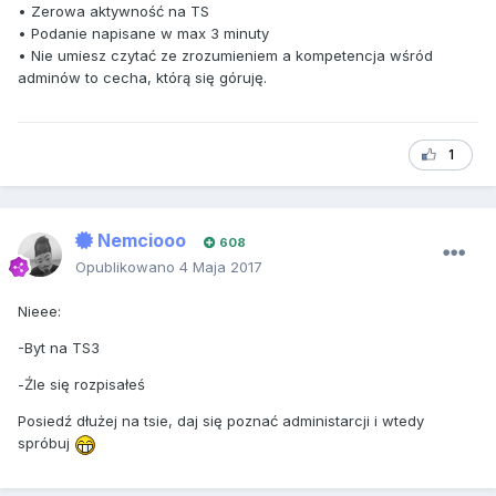
• Zerowa aktywność na TS
• Podanie napisane w max 3 minuty
• Nie umiesz czytać ze zrozumieniem a kompetencja wśród
adminów to cecha, którą się góruję.
1
Nemciooo
608
Opublikowano
4 Maja 2017
Nieee:
-Byt na TS3
-Źle się rozpisałeś
Posiedź dłużej na tsie, daj się poznać administarcji i wtedy
spróbuj