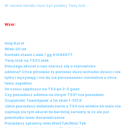
W nazwie tematu musi być podany Twój nick
Wzór:
Imię:Karol
Wiek:20 lat
Kontakt:steam Lolek / gg 61044977
Twój nick na TS3:Lolek
Dlaczego akurat u nas starasz się o stanowisko
admina?:Chce pilnowac ts poniwaz duzo wchodzi dzieci i nie
tylko i wyzywają i nie da sie porozwawiac normalnie a chce
temu zapobiec
Ile czasu spędzasz na TS3:po 2-5 godz
Czy posiadasz admina na innym TS3?:nie posiadam
Znajomość TeamSpeak`a (w skali 1-10):6
Jakie posiadasz doświadczenie z TS3:nie wielkie bo malo nie
zajmuje sie tym akurat bo bardziej serwery w cs ale juz
powolutku mam doswiadczenie
Posiadasz sprawny mikrofon(Tak/Nie):Tak