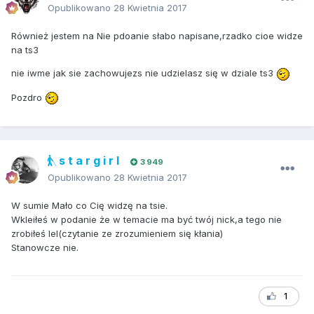
Opublikowano
28 Kwietnia 2017
Również jestem na Nie pdoanie słabo napisane,rzadko cioe widze
na ts3
nie iwme jak sie zachowujezs nie udzielasz się w dziale ts3
Pozdro
s t a r g i r l
3 949
Opublikowano
28 Kwietnia 2017
W sumie Mało co Cię widzę na tsie.
Wkleiłeś w podanie że w temacie ma być twój nick,a tego nie
zrobiłeś lel(czytanie ze zrozumieniem się kłania)
Stanowcze nie.
1