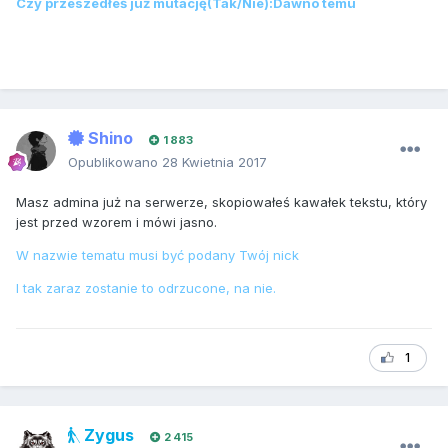
Czy przeszedłeś już mutację(Tak/Nie):Dawno temu
Shino
1 883
Opublikowano
28 Kwietnia 2017
Masz admina już na serwerze, skopiowałeś kawałek tekstu, który
jest przed wzorem i mówi jasno.
W nazwie tematu musi być podany Twój nick
I tak zaraz zostanie to odrzucone, na nie.
1
Zygus
2 415