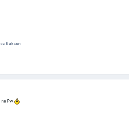
ez Kukson
m na Pw