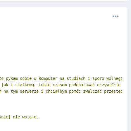
żo pykam sobie w komputer na studiach i sporo wolnego cza
 jak i siatkową. Lubie czasem podebatować oczywiście w g
m na tym serwerze i chciałbym pomóc zwalczać przestępczoś
śniej nie wstaje.