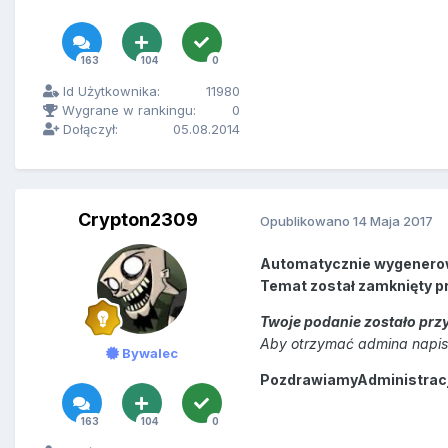
163
104
0
Id Użytkownika:
11980
Wygrane w rankingu:
0
Dołączył:
05.08.2014
Crypton2309
Opublikowano
14 Maja 2017
Automatycznie wygenero
Temat został zamknięty p
Twoje podanie zostało przy
Aby otrzymać admina napisz
Bywalec
PozdrawiamyAdministracja
163
104
0