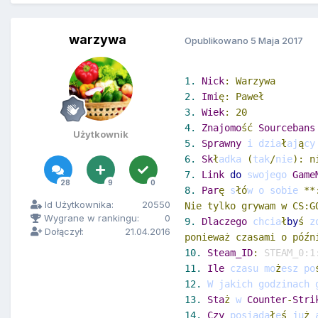
warzywa
Opublikowano
5 Maja 2017
1.
Nick
: Warzywa
2.
Imi
ę: Paweł
3.
Wiek
: 20
4.
Znajomo
ść
Sourcebans
Użytkownik
5.
Sprawny
 i dzia
ł
aj
ą
cy
6.
Sk
ł
adka 
(
tak
/
nie
): n
7.
Link
do
 swojego 
Game
28
9
0
8.
Par
ę
 s
łó
w o sobie 
**
Id Użytkownika:
20550
Nie tylko grywam w CS:G
Wygrane w rankingu:
0
9.
Dlaczego
 chcia
ł
by
ś
 z
Dołączył:
21.04.2016
ponieważ czasami o późn
10.
Steam_ID
: 
STEAM_0:1
11.
Ile
 czasu mo
ż
esz po
12.
 W jakich godzinach 
13.
Sta
ż
 w 
Counter
-
Stri
14.
Czy
 posiada
ł
e
ś
 ju
ż
 