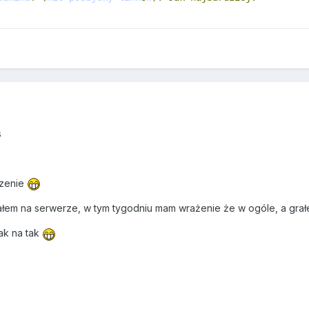
s
czenie
ziałem na serwerze, w tym tygodniu mam wrażenie że w ogóle, a grał
ak na tak