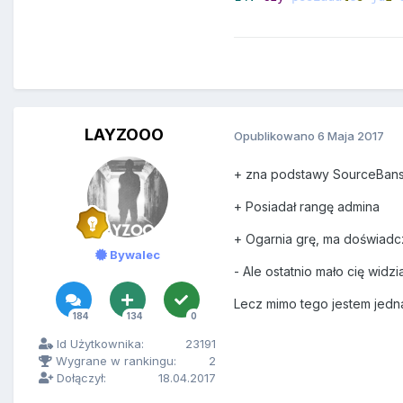
LAYZOOO
Opublikowano
6 Maja 2017
+ zna podstawy SourceBan
+ Posiadał rangę admina
+ Ogarnia grę, ma doświad
Bywalec
- Ale ostatnio mało cię wid
Lecz mimo tego jestem jedn
184
134
0
Id Użytkownika:
23191
Wygrane w rankingu:
2
Dołączył:
18.04.2017