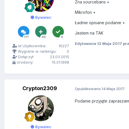
Zna sourcebans +
Mikrofon +
Bywalec
Ładnie opisane podanie +
Jestem na TAK
171
40
0
Edytowane
12 Maja 2017
prz
Id Użytkownika:
16227
Wygrane w rankingu:
0
Dołączył:
23.03.2015
Urodziny:
15.01.1998
Crypton2309
Opublikowano
14 Maja 2017
Podanie przyjęte zaprasza
Bywalec