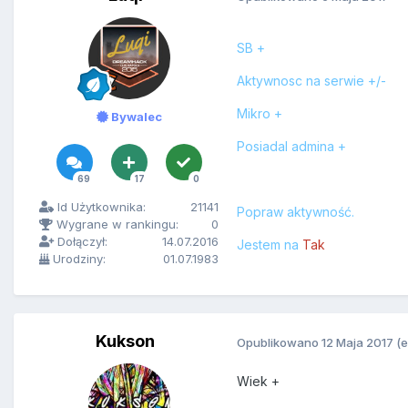
SB +
Aktywnosc na serwie +/-
Mikro +
Bywalec
Posiadal admina +
69
17
0
Id Użytkownika:
21141
Popraw
aktywność.
Wygrane w rankingu:
0
Dołączył:
14.07.2016
Jestem na
Tak
Urodziny:
01.07.1983
Kukson
Opublikowano
12 Maja 2017
(
Wiek +