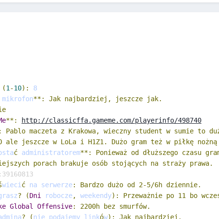
(
1
-
10
):
 mikrofon
**: Jak najbardziej, jeszcze jak.
ie
Me
**:
http://classicffa.gameme.com/playerinfo/498740
: Pablo maczeta z Krakowa, wieczny student w sumie to du
O ale jeszcze w LoLa i H1Z1. Dużo gram też w piłkę nożną
osta
ć
 administratorem
**: Ponieważ od dłuższego czasu gra
iejszych porach brakuje osób stojących na straży prawa.
:39160813
ś
wieci
ć
 na serwerze
: Bardzo dużo od 2-5/6h dziennie.
grasz
?
(
Dni
 robocze
,
 weekendy
): Przeważnie po 11 bo wcze
ke
Global
Offensive
: 2200h bez smurfów.
admina
?
(
nie podajemy link
ó
w
): Jak najbardziej.