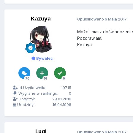
Kazuya
Opublikowano
6 Maja 2017
Może i masz doświadczenie,
Pozdrawiam.
Kazuya
Bywalec
70
16
0
Id Użytkownika:
19715
Wygrane w rankingu:
0
Dołączył:
29.01.2016
Urodziny:
16.04.1998
Luqi
Opublikowano
6 Maja 2017