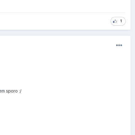
1
em sporo :/