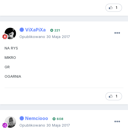
1
ViXaPiXa
221
Opublikowano
30 Maja 2017
NA RYS
MIKRO
GR
OGARNIA
1
Nemciooo
608
Opublikowano
30 Maja 2017