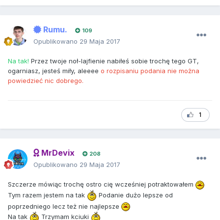
Rumu.
109
Opublikowano
29 Maja 2017
Na tak!
Przez twoje noł-lajfienie nabiłeś sobie trochę tego GT,
ogarniasz, jesteś miły, aleeee
o rozpisaniu podania nie można
powiedzieć nic dobrego.
1
MrDevix
208
Opublikowano
29 Maja 2017
Szczerze mówiąc trochę ostro cię wcześniej potraktowałem
Tym razem jestem na tak
Podanie dużo lepsze od
poprzedniego lecz też nie najlepsze
Na tak
Trzymam kciuki