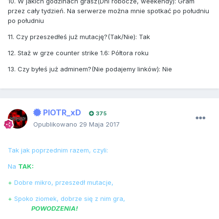
10. W jakich godzinach grasz(Dni robocze, weekendy): Gram
przez cały tydzień. Na serwerze można mnie spotkać po południu
po południu
11. Czy przeszedłeś już mutację?(Tak/Nie): Tak
12. Staż w grze counter strike 1.6: Półtora roku
13. Czy byłeś już adminem?(Nie podajemy linków): Nie
PIOTR_xD
375
Opublikowano
29 Maja 2017
Tak jak poprzednim razem, czyli:
Na
TAK:
+
Dobre mikro, przeszedł mutacje,
+
Spoko ziomek, dobrze się z nim gra,
POWODZENIA!