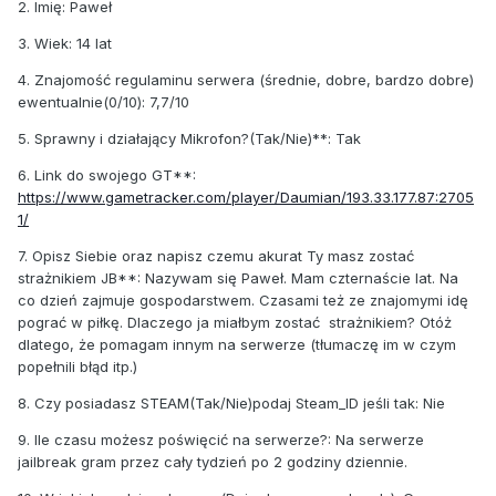
2. Imię: Paweł
3. Wiek: 14 lat
4. Znajomość regulaminu serwera (średnie, dobre, bardzo dobre)
ewentualnie(0/10): 7,7/10
5. Sprawny i działający Mikrofon?(Tak/Nie)**: Tak
6. Link do swojego GT**:
https://www.gametracker.com/player/Daumian/193.33.177.87:2705
1/
7. Opisz Siebie oraz napisz czemu akurat Ty masz zostać
strażnikiem JB**: Nazywam się Paweł. Mam czternaście lat. Na
co dzień zajmuje gospodarstwem. Czasami też ze znajomymi idę
pograć w piłkę. Dlaczego ja miałbym zostać
strażnikiem? Otóż
dlatego, że pomagam innym na serwerze (tłumaczę im w czym
popełnili błąd itp.)
8. Czy posiadasz STEAM(Tak/Nie)podaj Steam_ID jeśli tak: Nie
9. Ile czasu możesz poświęcić na serwerze?: Na serwerze
jailbreak gram przez cały tydzień po 2 godziny dziennie.