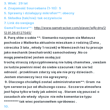
3. Wiek: 29 lat
4. Znajomość Sourcebans (1-10): 5
5. Sprawny i działający mikrofon**: obecny
6. Składka (tak/nie): tak oczywiscie
7. Link do swojego
GameTrackera**:
http://www.gametracker.com/player/wŖعdրy/2
12.91.26.61:27045/
8. Parę słów o sobie **: Siemanko nazywam sie Mateusz
pochodze z Malborka aktualnie mieszkam z rodziną (Żona ,
córeczka 3 lata , młody 1 roczek) w Niemczech tez tu pracuje
jako mechanik (mechatronik) samochodowy .No co
mogę powiedzieć jestem osobą juz
trochę straszą zdyscyplinowaną nie lubię chamstwa , uważam
ze ludzie powinni mieć do siebie szacunek i tak sie też
odnosić . przeklinam zdarzy się ale nie przy dzieciach .
Jestem stanowczy lecz nie agresywny .
9. Dlaczego chciałbyś zostać administratorem**: Gram na
tym serwerze juz od dłuższego czasu . Szczerze atmosfera
jest fajna tylko w tedy jak admini są . Staram się pouczać o
zasadach ale wtedy słysze nie miłe komentarze typu
""""""""' tak wiec postanowiłem spróbowac .
10.