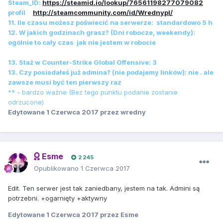
Steam_ID:
https://steamid.io/lookup/76561198277079082
profil
http://steamcommunity.com/id/Wrednypl/
11. Ile czasu możesz poświecić na serwerze: standardowo 5 h
12. W jakich godzinach grasz? (Dni robocze, weekendy):
ogólnie to cały czas jak nie jestem w robocie
13. Staż w Counter-Strike Global Offensive: 3
13. Czy posiadałeś już admina? (nie podajemy linków): nie . ale
zawsze musi być ten pierwszy raz
** - bardzo ważne (Bez tego punktu podanie zostanie
odrzucone)
Edytowane
1 Czerwca 2017
przez wredny
Esme
2 245
Opublikowano
1 Czerwca 2017
Edit. Ten serwer jest tak zaniedbany, jestem na tak. Admini są
potrzebni. +ogarnięty +aktywny
Edytowane
1 Czerwca 2017
przez Esme