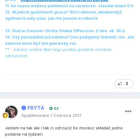
11. Ile czasu możesz poświecić na serwerze: standardowo 5 h
12. W jakich godzinach grasz? (Dni robocze, weekendy):
ogólnie to cały czas jak nie jestem w robocie
13. Staż w Counter-Strike Global Offensive: 2 lata ok 3k h
13. Czy posiadałeś już admina? (nie podajemy linków): nie . ale
zawsze musi być ten pierwszy raz
** - bardzo ważne (Bez tego punktu podanie zostanie
odrzucone)
2
FRYTA
62
Opublikowano
1 Czerwca 2017
Jestem na tak ale i tak ci odrzucić bo mozesz składać jedno
podanie na tydzien.