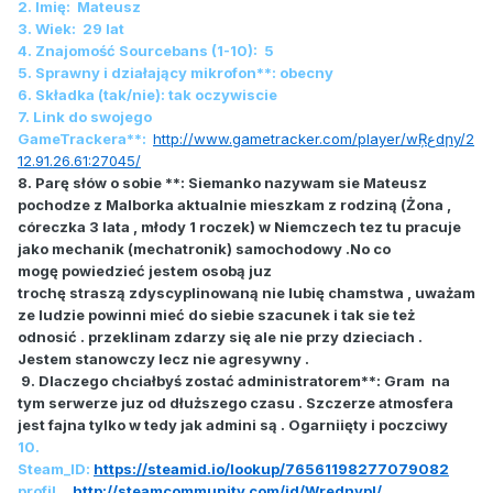
2. Imię: Mateusz
3. Wiek: 29 lat
4. Znajomość Sourcebans (1-10): 5
5. Sprawny i działający mikrofon**: obecny
6. Składka (tak/nie): tak oczywiscie
7. Link do swojego
GameTrackera**:
http://www.gametracker.com/player/wŖعdրy/2
12.91.26.61:27045/
8. Parę słów o sobie **: Siemanko nazywam sie Mateusz
pochodze z Malborka aktualnie mieszkam z rodziną (Żona ,
córeczka 3 lata , młody 1 roczek) w Niemczech tez tu pracuje
jako mechanik (mechatronik) samochodowy .No co
mogę powiedzieć jestem osobą juz
trochę straszą zdyscyplinowaną nie lubię chamstwa , uważam
ze ludzie powinni mieć do siebie szacunek i tak sie też
odnosić . przeklinam zdarzy się ale nie przy dzieciach .
Jestem stanowczy lecz nie agresywny .
9. Dlaczego chciałbyś zostać administratorem**: Gram na
tym serwerze juz od dłuższego czasu . Szczerze atmosfera
jest fajna tylko w tedy jak admini są . Ogarniięty i poczciwy
10.
Steam_ID:
https://steamid.io/lookup/76561198277079082
profil
http://steamcommunity.com/id/Wrednypl/