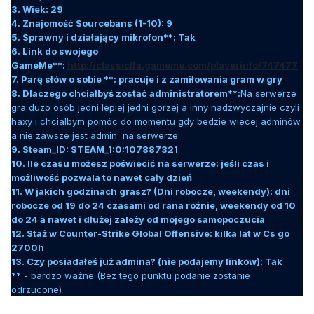
3. Wiek: 29
4. Znajomość Sourcebans (1-10): 9
5. Sprawny i działający mikrofon**: Tak
6. Link do swojego
GameMe**:
http://classicffa.gameme.com/playerinfo/747477
7. Parę słów o sobie **: pracuje i z zamiłowania gram w gry
8. Dlaczego chciałbyś zostać administratorem**:
Na serwerze
gra duzo osób jedni lepiej jedni gorzej a inny nadzwyczajnie czyli
haxy i chcialbym pomóc do momentu gdy bedzie wiecej adminów
a nie zawsze jest admin na serwerze
9. Steam_ID: STEAM_1:0:107887321
10. Ile czasu możesz poświecić na serwerze: jeśli czas i
możliwość pozwala to nawet cały dzień
11. W jakich godzinach grasz? (Dni robocze, weekendy): dni
robocze od 19 do 24 czasami od rana różnie, weekendy od 10
do 24 a nawet i dłużej zależy od mojego samopoczucia
12. Staż w Counter-Strike Global Offensive: kilka lat w Cs go
2700h
13. Czy posiadałeś już admina? (nie podajemy linków): Tak
** - bardzo ważne (Bez tego punktu podanie zostanie
odrzucone)