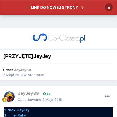
×
LINK DO NOWEJ STRONY
[PRZYJĘTE]JeyJey
Przez
JeyJey89
2 Maja 2018
w
Archiwum
JeyJey89
56
Opublikowano
2 Maja 2018
1. Nick: JeyJey
2. Imię: Rafał