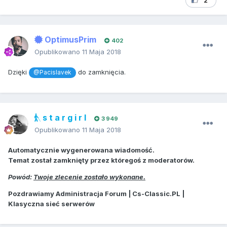
2
OptimusPrim
402
Opublikowano
11 Maja 2018
Dzięki
do zamknięcia.
@Pacislavek
s t a r g i r l
3 949
Opublikowano
11 Maja 2018
Automatycznie wygenerowana wiadomość.
Temat został zamknięty przez któregoś z moderatorów.
Powód:
Twoje zlecenie zostało wykonane.
Pozdrawiamy Administracja Forum | Cs-Classic.PL |
Klasyczna sieć serwerów