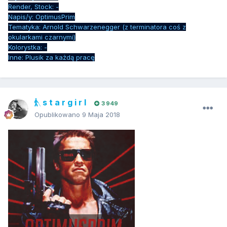
Render, Stock: -
Napis/y: OptimusPrim
Tematyka: Arnold Schwarzenegger (z terminatora coś z
okularkami czarnymi)
Kolorystka: -
Inne: Plusik za każdą pracę
s t a r g i r l
3 949
Opublikowano
9 Maja 2018