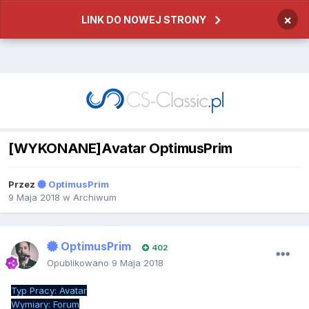
×
LINK DO NOWEJ STRONY
[WYKONANE]Avatar OptimusPrim
Przez
OptimusPrim
9 Maja 2018
w
Archiwum
OptimusPrim
402
Opublikowano
9 Maja 2018
Typ Pracy: Avatar
Wymiary: Forum