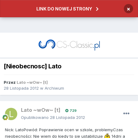
×
LINK DO NOWEJ STRONY
[Nieobecnosc] Lato
Przez
Lato ~wOw~ [t]
28 Listopada 2012
w
Archiwum
Lato ~wOw~ [t]
729
Opublikowano
28 Listopada 2012
Nick: LatoPowód: Poprawienie ocen w szkole, problemy.Czas
nieobecności: Nie wiem do kiedy to sie ustabilizuje
14dni a