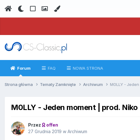
Forum
FAQ
NOWA STRONA
Strona główna
Tematy Zamknięte
Archiwum
M0LLY - Jeden m
M0LLY - Jeden moment | prod. Niko (
Przez
offen
27 Grudnia 2019
w
Archiwum