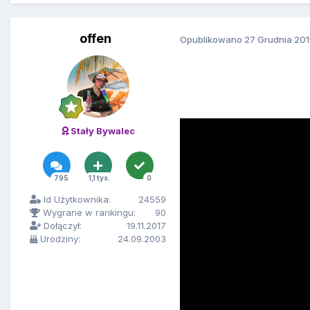
offen
Opublikowano
27 Grudnia 20
Stały Bywalec
795
1,1 tys.
0
Id Użytkownika:
24559
Wygrane w rankingu:
90
Dołączył:
19.11.2017
Urodziny:
24.09.2003