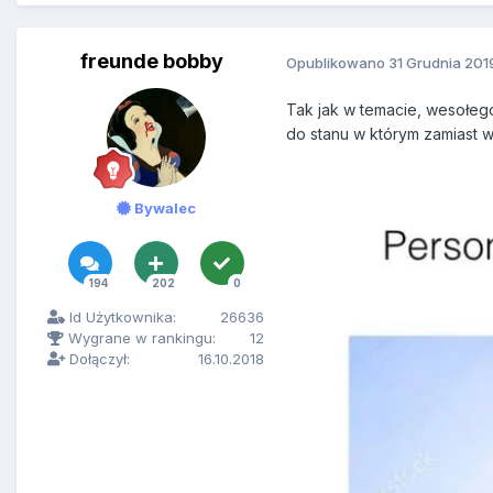
freunde bobby
Opublikowano
31 Grudnia 201
Tak jak w temacie, wesołego
do stanu w którym zamiast 
Bywalec
194
202
0
Id Użytkownika:
26636
Wygrane w rankingu:
12
Dołączył:
16.10.2018