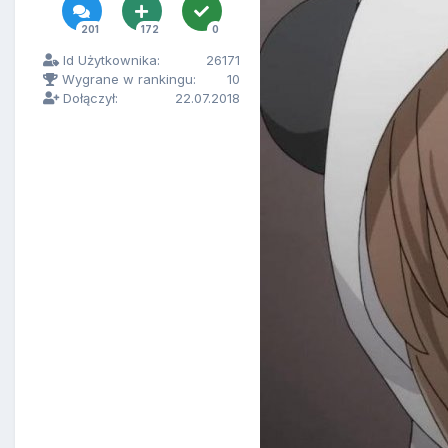
201
172
0
Id Użytkownika:
26171
Wygrane w rankingu:
10
Dołączył:
22.07.2018