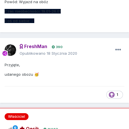
Powód: Wyjazd na obóz
Czas nieobecności: 19.01-26.01
Coś od siebie: -
FreshMan
390
Opublikowano
18 Stycznia 2020
Przyjęte,
udanego obozu
🥳
1
Właściciel
Qesik